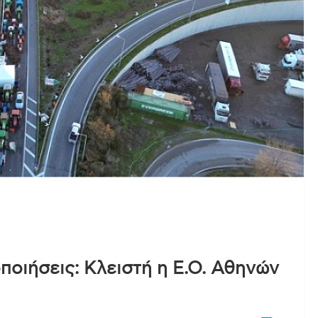
ποιήσεις: Κλειστή η Ε.Ο. Αθηνών