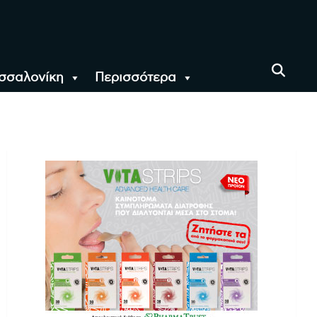
σσαλονίκη
Περισσότερα
αι όλο τον Κόσμο