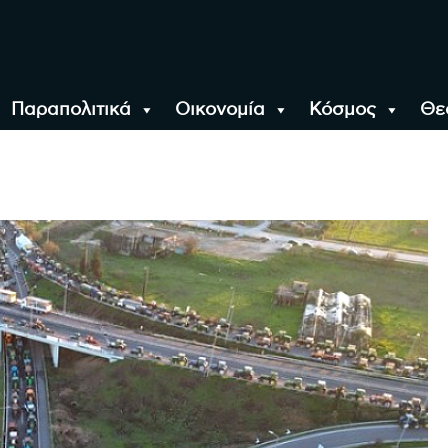
Παραπολιτικά
Οικονομία
Κόσμος
Θε
αλονίκη, την Ελλάδα κ