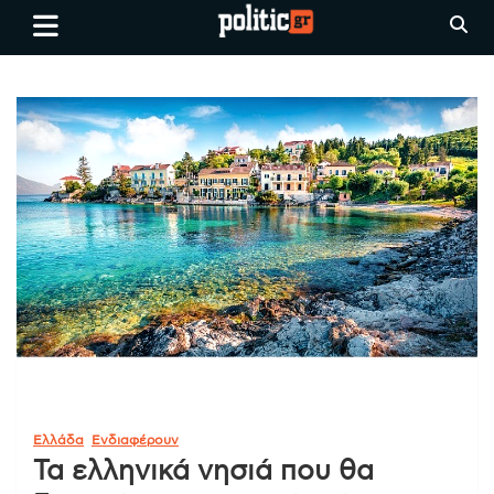
Skip
politic.gr
Ειδήσεις απο τη
to
Θεσσαλονίκη, την Ελλάδα και
content
όλο τον Κόσμο
Ελλάδα
Ενδιαφέρουν
Τα ελληνικά νησιά που θα