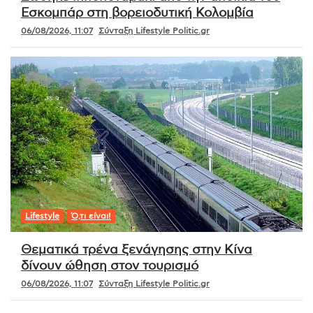
Εσκομπάρ στη βορειοδυτική Κολομβία
06/08/2026, 11:07
Σύνταξη Lifestyle Politic.gr
Lifestyle
Ό,τι είναι!
Θεματικά τρένα ξενάγησης στην Κίνα
δίνουν ώθηση στον τουρισμό
06/08/2026, 11:07
Σύνταξη Lifestyle Politic.gr