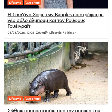
Lifestyle
Ό,τι είναι!
Η Σουζάνα Χοφς των Bangles επιστρέφει με
νέο σόλο άλμπουμ και τον Ρούφους
Γουέινραϊτ
06/08/2026, 12:06
Σύνταξη Lifestyle Politic.gr
Lifestyle
Ό,τι είναι!
Σώθηκε ιπποποταμάκι από την αποικία του