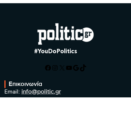
#YouDoPolitics
Facebook
Instagram
X
YouTube
Google
TikTok
Επικοινωνία
Email:
info@politic.gr
Τηλ:
+302310501850
Κιν:
+306986533609
Πολιτική Απορρήτου