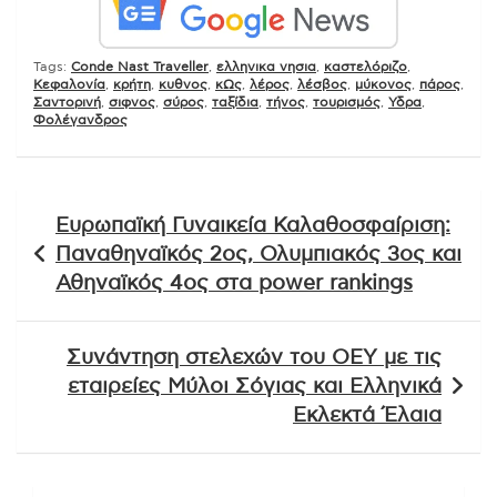
Tags:
Conde Nast Traveller
,
ελληνικα νησια
,
καστελόριζο
,
Κεφαλονία
,
κρήτη
,
κυθνος
,
κΩς
,
λέρος
,
λέσβος
,
μύκονος
,
πάρος
,
Σαντορινή
,
σιφνος
,
σύρος
,
ταξίδια
,
τήνος
,
τουρισμός
,
Υδρα
,
Φολέγανδρος
Πλοήγηση
Ευρωπαϊκή Γυναικεία Καλαθοσφαίριση:
άρθρων
Παναθηναϊκός 2ος, Ολυμπιακός 3ος και
Αθηναϊκός 4ος στα power rankings
Συνάντηση στελεχών του ΟΕΥ με τις
εταιρείες Μύλοι Σόγιας και Ελληνικά
Εκλεκτά Έλαια