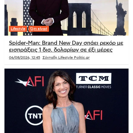
Lifestyle
Ό,τι είναι!
Spider-Man: Brand New Day σπάει ρεκόρ με
εισπράξεις 1 δισ. δολαρίων σε έξι μέρες
06/08/2026, 12:45
Σύνταξη Lifestyle Politic.gr