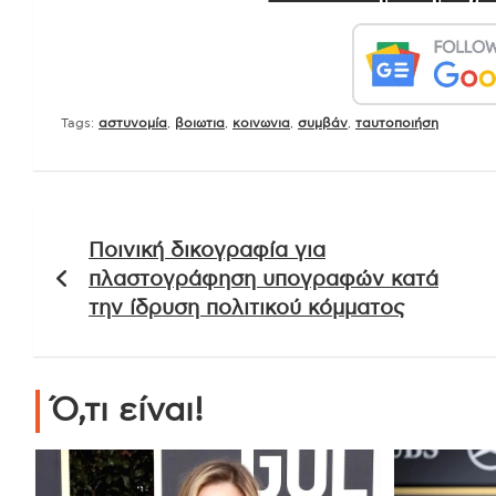
Tags:
αστυνομία
,
βοιωτια
,
κοινωνια
,
συμβάν
,
ταυτοποιήση
Πλοήγηση
Ποινική δικογραφία για
άρθρων
πλαστογράφηση υπογραφών κατά
την ίδρυση πολιτικού κόμματος
Ό,τι είναι!