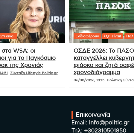
,τι είναι!
Ενδιαφέρουν
Ό,τι είναι!
Πολι
 στα WSA: οι
ΟΣΔΕ 2026: Το ΠΑΣ
οι για το Παγκόσμιο
καταγγέλλει κυβερνητ
ακ της Χρονιάς
φιάσκο και ζητά σαφ
χρονοδιάγραμμα
14:51
Σύνταξη Lifestyle Politic.gr
06/08/2026, 13:15
Πολιτική Σύνταξ
Επικοινωνία
Email:
info@politic.gr
Τηλ:
+302310501850