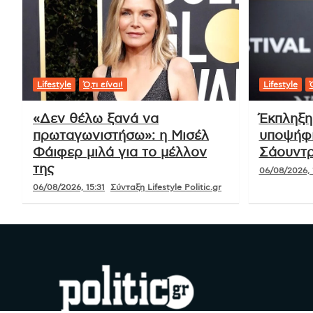
Lifestyle
Ό,τι είναι!
Lifestyle
Ό
«Δεν θέλω ξανά να
Έκπληξη
πρωταγωνιστήσω»: η Μισέλ
υποψήφι
Φάιφερ μιλά για το μέλλον
Σάουντρ
της
06/08/2026, 
06/08/2026, 15:31
Σύνταξη Lifestyle Politic.gr