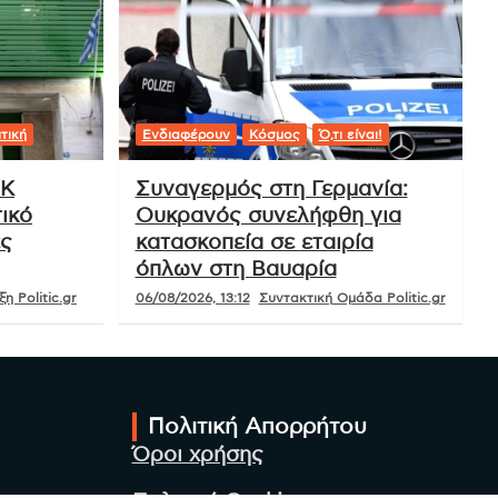
τική
Ενδιαφέρουν
Κόσμος
Ό,τι είναι!
ΟΚ
Συναγερμός στη Γερμανία:
ικό
Ουκρανός συνελήφθη για
ές
κατασκοπεία σε εταιρία
όπλων στη Βαυαρία
η Politic.gr
06/08/2026, 13:12
Συντακτική Ομάδα Politic.gr
Πολιτική Απορρήτου
Όροι χρήσης