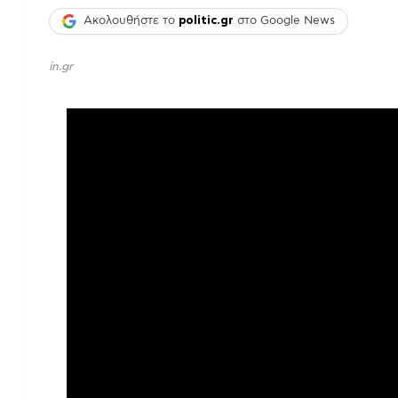
Ακολουθήστε το
politic.gr
στο Google News
in.gr