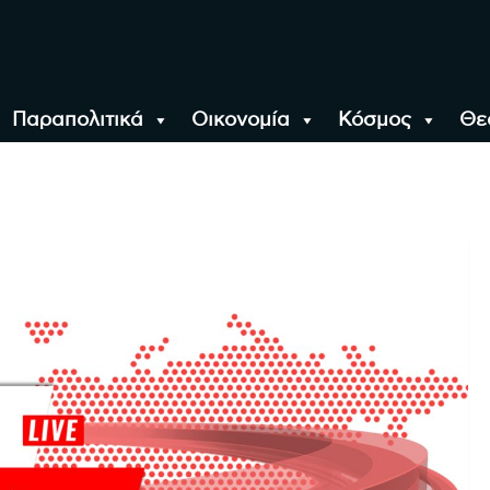
Παραπολιτικά
Οικονομία
Κόσμος
Θε
αλονίκη, την Ελλάδα κ