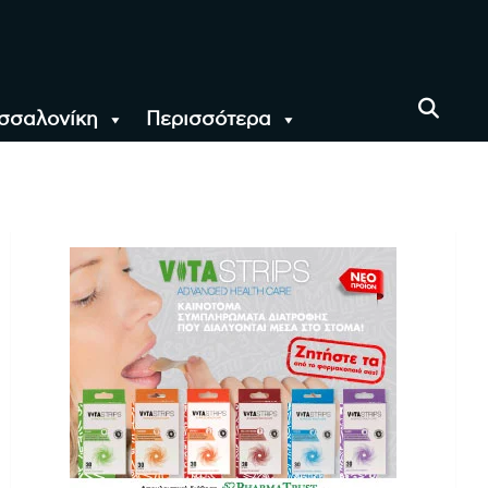
σσαλονίκη
Περισσότερα
αι όλο τον Κόσμο