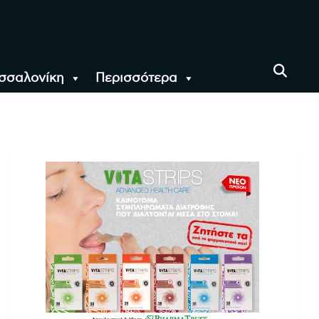
σσαλονίκη
Περισσότερα
αι όλο τον Κόσμο