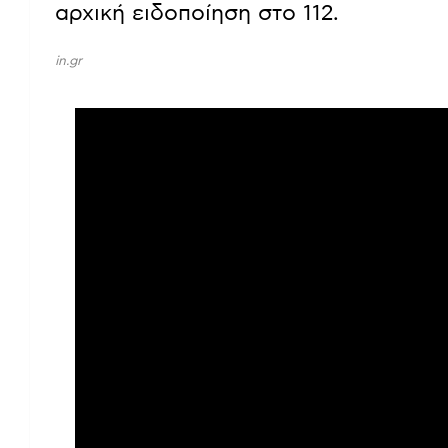
αρχική ειδοποίηση στο 112.
in.gr