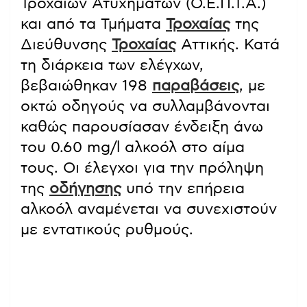
Τροχαίων Ατυχημάτων (Ο.Ε.Π.Τ.Α.)
και από τα Τμήματα
Τροχαίας
της
Διεύθυνσης
Τροχαίας
Αττικής. Κατά
τη διάρκεια των ελέγχων,
βεβαιώθηκαν 198
παραβάσεις
, με
οκτώ οδηγούς να συλλαμβάνονται
καθώς παρουσίασαν ένδειξη άνω
του 0.60 mg/l αλκοόλ στο αίμα
τους. Οι έλεγχοι για την πρόληψη
της
οδήγησης
υπό την επήρεια
αλκοόλ αναμένεται να συνεχιστούν
με εντατικούς ρυθμούς.