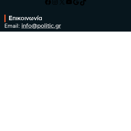
Facebook
Instagram
X
YouTube
Google
TikTok
Επικοινωνία
Email:
info@politic.gr
Τηλ:
+302310501850
Κιν:
+306986533609
Πολιτική Απορρήτου
Όροι χρήσης
Πολιτική Cookies
Πολιτική προστασίας προσωπικών
δεδομένων
Συντακτική Ομάδα
Στοιχεία Επιχείρησης