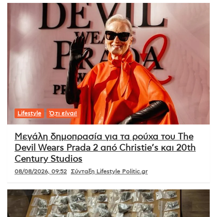
Lifestyle
Ό,τι είναι!
Μεγάλη δημοπρασία για τα ρούχα του The
Devil Wears Prada 2 από Christie’s και 20th
Century Studios
08/08/2026, 09:52
Σύνταξη Lifestyle Politic.gr