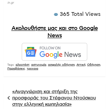
in.gr
365 Total Views
Ακολουθήστε μας και στο Google
News
Tags:
αλκοτέστ
,
αστυνομία
,
ασφαλής οδήγηση
,
Αττική
,
Οδήγηση
,
Παραβάσεις
,
τροχαια
Πλοήγηση
«Αναγνώριση και στήριξη της
άρθρων
προσφοράς του Στέφανου Ντούσκου
στην ελληνική κωπηλασία»