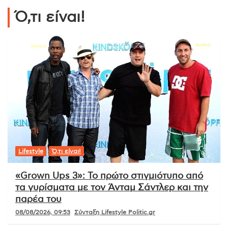
Ό,τι είναι!
Lifestyle
Ό,τι είναι!
«Grown Ups 3»: Το πρώτο στιγμιότυπο από
τα γυρίσματα με τον Άνταμ Σάντλερ και την
παρέα του
08/08/2026, 09:53
Σύνταξη Lifestyle Politic.gr