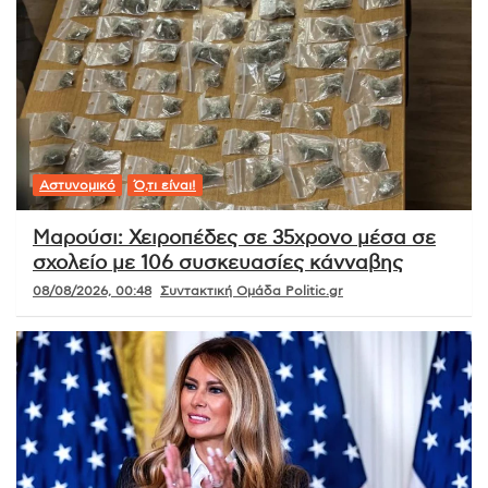
Αστυνομικό
Ό,τι είναι!
Μαρούσι: Χειροπέδες σε 35χρονο μέσα σε
σχολείο με 106 συσκευασίες κάνναβης
08/08/2026, 00:48
Συντακτική Ομάδα Politic.gr