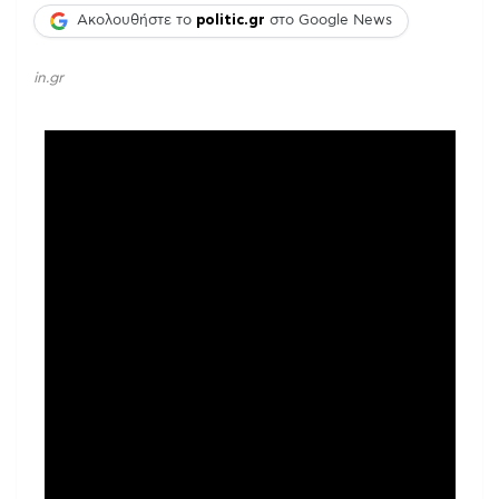
Ακολουθήστε το
politic.gr
στο Google News
in.gr