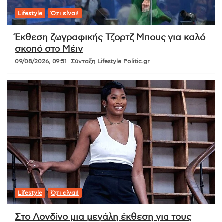
Lifestyle
Ό,τι είναι!
Έκθεση ζωγραφικής Τζορτζ Μπους για καλό
σκοπό στο Μέιν
09/08/2026, 09:51
Σύνταξη Lifestyle Politic.gr
Lifestyle
Ό,τι είναι!
Στο Λονδίνο μια μεγάλη έκθεση για τους