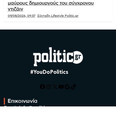
μαύρους δημιουργούς του σύγχρονου
ντιζάιν
09/08/2026, 09:37
Σύνταξη Lifestyle Politic.gr
#YouDoPolitics
Facebook
Instagram
X
YouTube
Google
TikTok
Επικοινωνία
Email:
info@politic.gr
Τηλ:
+302310501850