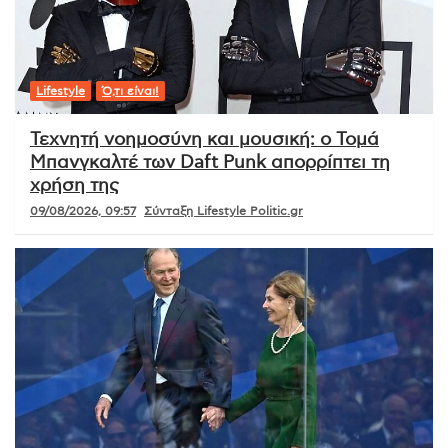
Lifestyle
Ό,τι είναι!
Τεχνητή νοημοσύνη και μουσική: ο Τομά
Μπανγκαλτέ των Daft Punk απορρίπτει τη
χρήση της
09/08/2026, 09:57
Σύνταξη Lifestyle Politic.gr