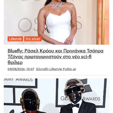
Lifestyle
Ό,τι είναι!
Bluefly: Ράσελ Κρόου και Πριγιάνκα Τσόπρα
Τζόνας πρωταγωνιστούν στο νέο sci-fi
θρίλερ
09/08/2026, 10:07
Σύνταξη Lifestyle Politic.gr