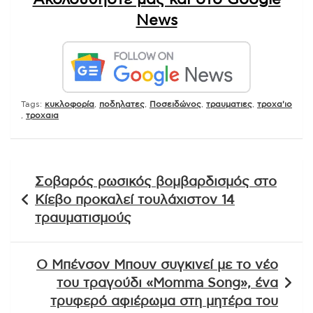
News
Tags:
κυκλοφορία
,
ποδηλατες
,
Ποσειδώνος
,
τραυματιες
,
τροχα'ιο
,
τροχαια
Πλοήγηση
Σοβαρός ρωσικός βομβαρδισμός στο
άρθρων
Κίεβο προκαλεί τουλάχιστον 14
τραυματισμούς
Ο Μπένσον Μπουν συγκινεί με το νέο
του τραγούδι «Momma Song», ένα
τρυφερό αφιέρωμα στη μητέρα του