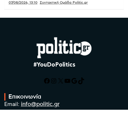
07/08/2026, 13:10
Συντακτική Ομάδα Politic.gr
#YouDoPolitics
Facebook
Instagram
X
YouTube
Google
TikTok
Επικοινωνία
Email:
info@politic.gr
Τηλ:
+302310501850
Κιν:
+306986533609