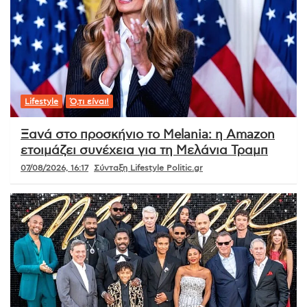
Lifestyle
Ό,τι είναι!
Ξανά στο προσκήνιο το Melania: η Amazon
ετοιμάζει συνέχεια για τη Μελάνια Τραμπ
07/08/2026, 16:17
Σύνταξη Lifestyle Politic.gr