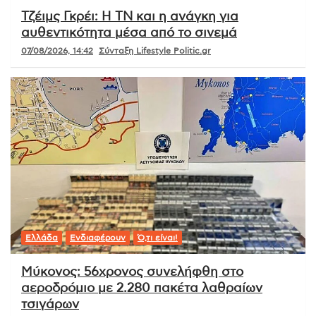
Τζέιμς Γκρέι: Η ΤΝ και η ανάγκη για
αυθεντικότητα μέσα από το σινεμά
07/08/2026, 14:42
Σύνταξη Lifestyle Politic.gr
Ελλάδα
Ενδιαφέρουν
Ό,τι είναι!
Μύκονος: 56χρονος συνελήφθη στο
αεροδρόμιο με 2.280 πακέτα λαθραίων
τσιγάρων