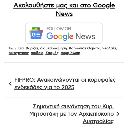
Ακολουθήστε μας και στο Google
News
Tags:
Βία
,
Βορίζια
,
διαμεσολάβηση
,
Κοινωνικά Θέματα
,
νεολαία
,
οικογενειες
,
παιδεια
,
Σασμός
,
συμφιλίωση
Πλοήγηση
FIFPRO: Ανακοινώνονται οι κορυφαίες
άρθρων
ενδεκάδες για το 2025
Σημαντική συνάντηση του Κυρ.
Μητσοτάκη με τον Αρχιεπίσκοπο
Αυστραλίας