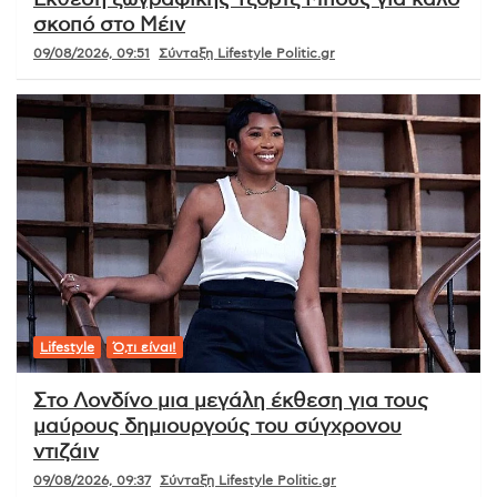
σκοπό στο Μέιν
09/08/2026, 09:51
Σύνταξη Lifestyle Politic.gr
Lifestyle
Ό,τι είναι!
Στο Λονδίνο μια μεγάλη έκθεση για τους
μαύρους δημιουργούς του σύγχρονου
ντιζάιν
09/08/2026, 09:37
Σύνταξη Lifestyle Politic.gr