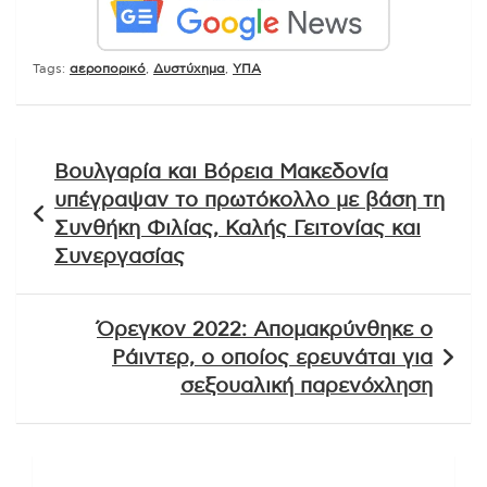
Tags:
αεροπορικό
,
Δυστύχημα
,
ΥΠΑ
Πλοήγηση
Βουλγαρία και Βόρεια Μακεδονία
άρθρων
υπέγραψαν το πρωτόκολλο με βάση τη
Συνθήκη Φιλίας, Καλής Γειτονίας και
Συνεργασίας
Όρεγκον 2022: Απομακρύνθηκε ο
Ράιντερ, ο οποίος ερευνάται για
σεξουαλική παρενόχληση