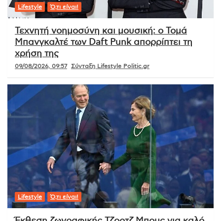
Lifestyle
Ό,τι είναι!
Τεχνητή νοημοσύνη και μουσική: ο Τομά
Μπανγκαλτέ των Daft Punk απορρίπτει τη
χρήση της
09/08/2026, 09:57
Σύνταξη Lifestyle Politic.gr
Lifestyle
Ό,τι είναι!
Έκθεση ζωγραφικής Τζορτζ Μπους για καλό