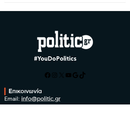
#YouDoPolitics
Facebook
Instagram
X
YouTube
Google
TikTok
Επικοινωνία
Email:
info@politic.gr
Τηλ:
+302310501850
Κιν:
+306986533609