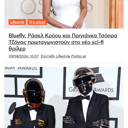
Lifestyle
Ό,τι είναι!
Bluefly: Ράσελ Κρόου και Πριγιάνκα Τσόπρα
Τζόνας πρωταγωνιστούν στο νέο sci-fi
θρίλερ
09/08/2026, 10:07
Σύνταξη Lifestyle Politic.gr