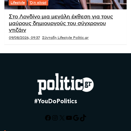
Lifestyle
Ό,τι είναι!
Στο Λονδίνο μια μεγάλη έκθεση για τους
μαύρους δημιουργούς του σύγχρονου
ντιζάιν
09/08/2026, 09:37
Σύνταξη Lifestyle Politic.gr
#YouDoPolitics
Facebook
Instagram
X
YouTube
Google
TikTok