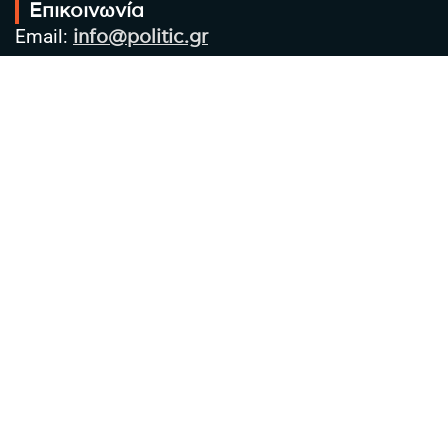
Επικοινωνία
Email:
info@politic.gr
Τηλ:
+302310501850
Κιν:
+306986533609
Πολιτική Απορρήτου
Όροι χρήσης
Πολιτική Cookies
Πολιτική προστασίας προσωπικών
δεδομένων
Συντακτική Ομάδα
Στοιχεία Επιχείρησης