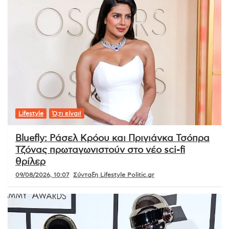
Lifestyle
Ό,τι είναι!
Bluefly: Ράσελ Κρόου και Πριγιάνκα Τσόπρα
Τζόνας πρωταγωνιστούν στο νέο sci-fi
θρίλερ
09/08/2026, 10:07
Σύνταξη Lifestyle Politic.gr