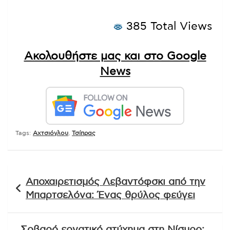
385 Total Views
Ακολουθήστε μας και στο Google
News
Tags:
Αχτσιόγλου
,
Τσίπρας
Πλοήγηση
Αποχαιρετισμός Λεβαντόφσκι από την
άρθρων
Μπαρτσελόνα: Ένας θρύλος φεύγει
Σοβαρό εργατικό ατύχημα στη Νίσυρο: