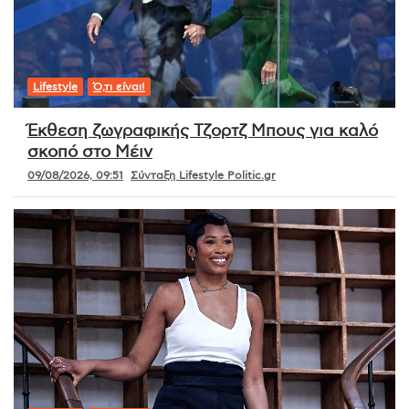
Lifestyle
Ό,τι είναι!
Έκθεση ζωγραφικής Τζορτζ Μπους για καλό
σκοπό στο Μέιν
09/08/2026, 09:51
Σύνταξη Lifestyle Politic.gr