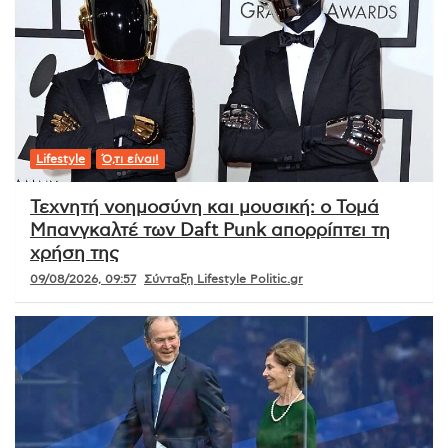
Lifestyle
Ό,τι είναι!
Τεχνητή νοημοσύνη και μουσική: ο Τομά
Μπανγκαλτέ των Daft Punk απορρίπτει τη
χρήση της
09/08/2026, 09:57
Σύνταξη Lifestyle Politic.gr