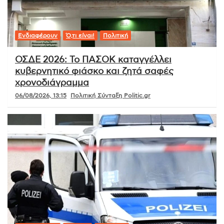
Ενδιαφέρουν
Ό,τι είναι!
Πολιτική
ΟΣΔΕ 2026: Το ΠΑΣΟΚ καταγγέλλει
κυβερνητικό φιάσκο και ζητά σαφές
χρονοδιάγραμμα
06/08/2026, 13:15
Πολιτική Σύνταξη Politic.gr