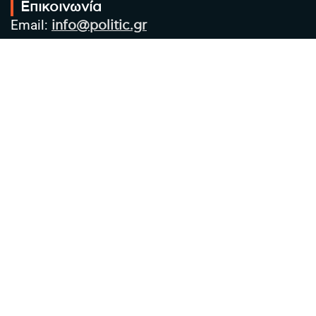
Επικοινωνία
Email:
info@politic.gr
Τηλ:
+302310501850
Κιν:
+306986533609
Πολιτική Απορρήτου
Όροι χρήσης
Πολιτική Cookies
Πολιτική προστασίας προσωπικών
δεδομένων
Συντακτική Ομάδα
Στοιχεία Επιχείρησης