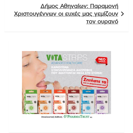
Δήμος Αθηναίων: Παραμονή
Χριστουγέννων οι ευχές μας γεμίζουν
τον ουρανό