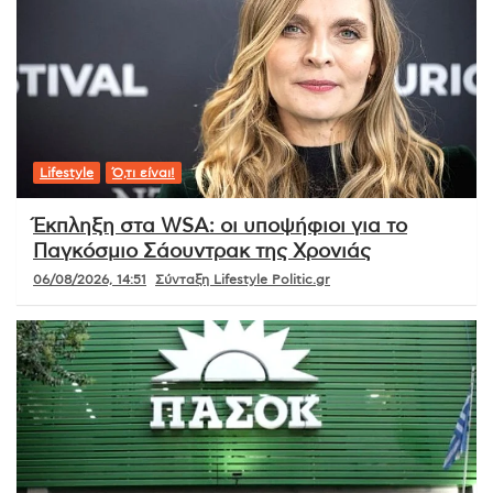
Lifestyle
Ό,τι είναι!
Έκπληξη στα WSA: οι υποψήφιοι για το
Παγκόσμιο Σάουντρακ της Χρονιάς
06/08/2026, 14:51
Σύνταξη Lifestyle Politic.gr