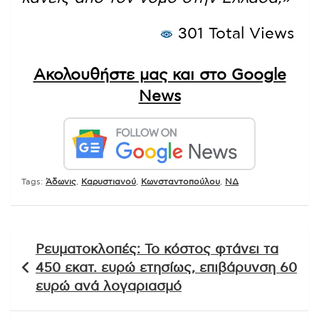
301 Total Views
Ακολουθήστε μας και στο Google
News
Tags:
Άδωνις
,
Καρυστιανού
,
Κωνσταντοπούλου
,
ΝΔ
Πλοήγηση
Ρευματοκλοπές: Το κόστος φτάνει τα
άρθρων
450 εκατ. ευρώ ετησίως, επιβάρυνση 60
ευρώ ανά λογαριασμό