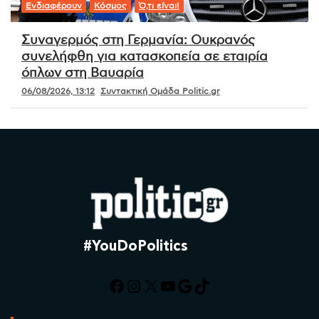
Ενδιαφέρουν
Κόσμος
Ό,τι είναι!
Συναγερμός στη Γερμανία: Ουκρανός
συνελήφθη για κατασκοπεία σε εταιρία
όπλων στη Βαυαρία
06/08/2026, 13:12
Συντακτική Ομάδα Politic.gr
#YouDoPolitics
Facebook
Instagram
X
YouTube
Google
TikTok