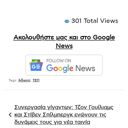
301 Total Views
Ακολουθήστε μας και στο Google
News
Tags:
Άδωνις
,
ΤΕΠ
Πλοήγηση
Συνεργασία γίγαντων: Τζον Γουίλιαμς
άρθρων
και Στίβεν Σπίλμπεργκ ενώνουν τις
δυνάμεις τους για νέα ταινία