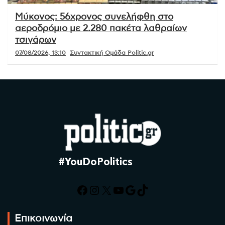
Μύκονος: 56χρονος συνελήφθη στο
αεροδρόμιο με 2.280 πακέτα λαθραίων
τσιγάρων
07/08/2026, 13:10
Συντακτική Ομάδα Politic.gr
#YouDoPolitics
Facebook
Instagram
X
YouTube
Google
TikTok
Επικοινωνία