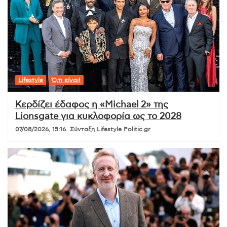
Lifestyle
Ό,τι είναι!
Κερδίζει έδαφος η «Michael 2» της
Lionsgate για κυκλοφορία ως το 2028
07/08/2026, 15:16
Σύνταξη Lifestyle Politic.gr