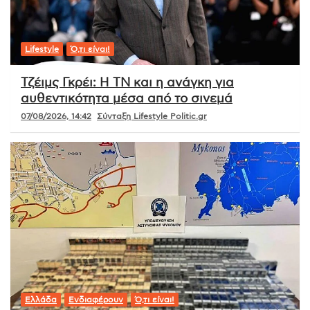
Lifestyle
Ό,τι είναι!
Τζέιμς Γκρέι: Η ΤΝ και η ανάγκη για
αυθεντικότητα μέσα από το σινεμά
07/08/2026, 14:42
Σύνταξη Lifestyle Politic.gr
Ελλάδα
Ενδιαφέρουν
Ό,τι είναι!