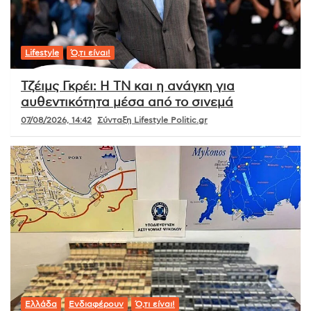
Lifestyle
Ό,τι είναι!
Τζέιμς Γκρέι: Η ΤΝ και η ανάγκη για
αυθεντικότητα μέσα από το σινεμά
07/08/2026, 14:42
Σύνταξη Lifestyle Politic.gr
Ελλάδα
Ενδιαφέρουν
Ό,τι είναι!