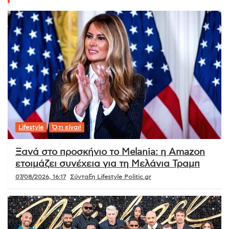
Lifestyle
Ό,τι είναι!
Ξανά στο προσκήνιο το Melania: η Amazon
ετοιμάζει συνέχεια για τη Μελάνια Τραμπ
07/08/2026, 16:17
Σύνταξη Lifestyle Politic.gr