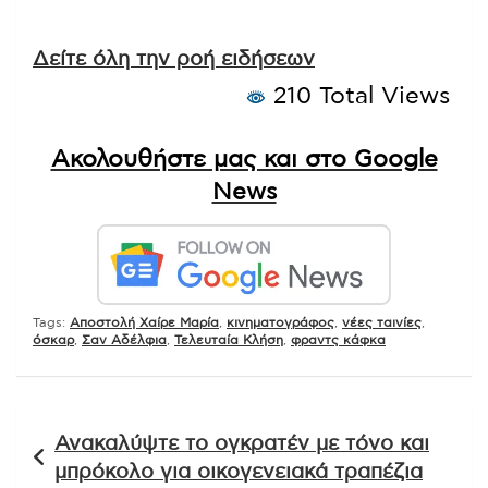
Δείτε όλη την ροή ειδήσεων
210 Total Views
Ακολουθήστε μας και στο Google
News
Tags:
Αποστολή Χαίρε Μαρία
,
κινηματογράφος
,
νέες ταινίες
,
όσκαρ
,
Σαν Αδέλφια
,
Τελευταία Κλήση
,
φραντς κάφκα
Πλοήγηση
Ανακαλύψτε το ογκρατέν με τόνο και
άρθρων
μπρόκολο για οικογενειακά τραπέζια