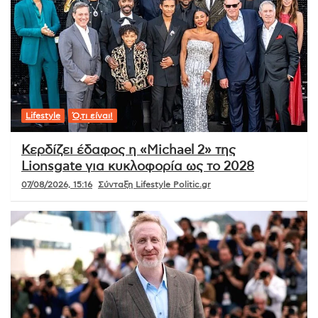
Lifestyle
Ό,τι είναι!
Κερδίζει έδαφος η «Michael 2» της
Lionsgate για κυκλοφορία ως το 2028
07/08/2026, 15:16
Σύνταξη Lifestyle Politic.gr