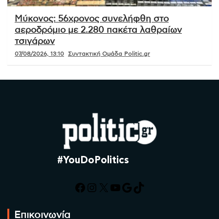
Μύκονος: 56χρονος συνελήφθη στο
αεροδρόμιο με 2.280 πακέτα λαθραίων
τσιγάρων
07/08/2026, 13:10
Συντακτική Ομάδα Politic.gr
#YouDoPolitics
Facebook
Instagram
X
YouTube
Google
TikTok
Επικοινωνία