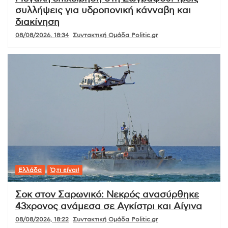
συλλήψεις για υδροπονική κάνναβη και
διακίνηση
08/08/2026, 18:34
Συντακτική Ομάδα Politic.gr
Ελλάδα
Ό,τι είναι!
Σοκ στον Σαρωνικό: Νεκρός ανασύρθηκε
43χρονος ανάμεσα σε Αγκίστρι και Αίγινα
08/08/2026, 18:22
Συντακτική Ομάδα Politic.gr