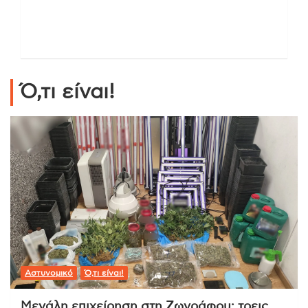
Ό,τι είναι!
Αστυνομικό
Ό,τι είναι!
Μεγάλη επιχείρηση στη Ζωγράφου: τρεις