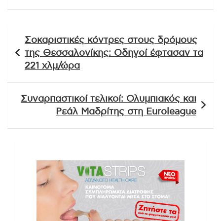
Πλοήγηση
Σοκαριστικές κόντρες στους δρόμους
άρθρων
της Θεσσαλονίκης: Οδηγοί έφτασαν τα
221 χλμ/ώρα
Συναρπαστικοί τελικοί: Ολυμπιακός και
Ρεάλ Μαδρίτης στη Euroleague