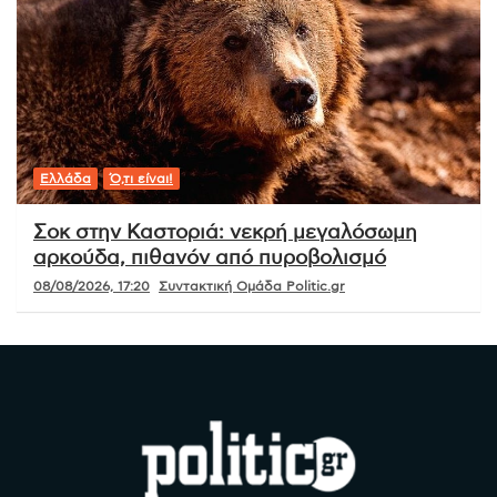
Ελλάδα
Ό,τι είναι!
Σοκ στην Καστοριά: νεκρή μεγαλόσωμη
αρκούδα, πιθανόν από πυροβολισμό
08/08/2026, 17:20
Συντακτική Ομάδα Politic.gr