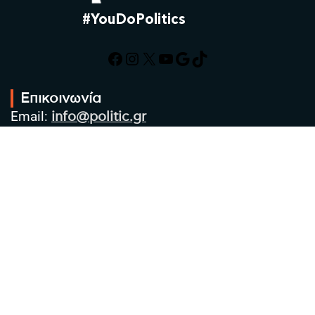
#YouDoPolitics
Facebook
Instagram
X
YouTube
Google
TikTok
Επικοινωνία
Email:
info@politic.gr
Τηλ:
+302310501850
Κιν:
+306986533609
Πολιτική Απορρήτου
Όροι χρήσης
Πολιτική Cookies
Πολιτική προστασίας προσωπικών
δεδομένων