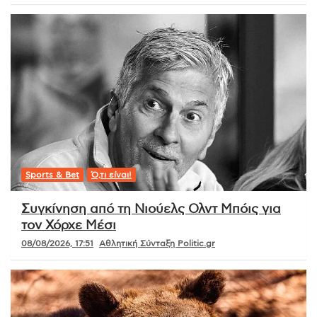
Sports & Bet
Ό,τι είναι!
Συγκίνηση από τη Νιούελς Ολντ Μπόις για
τον Χόρχε Μέσι
08/08/2026, 17:51
Αθλητική Σύνταξη Politic.gr