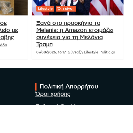
Lifestyle
Ό,τι είναι!
 σε
Ξανά στο προσκήνιο το
είο με
Melania: η Amazon ετοιμάζει
ναβης
συνέχεια για τη Μελάνια
Τραμπ
μάδα
07/08/2026, 16:17
Σύνταξη Lifestyle Politic.gr
Πολιτική Απορρήτου
Όροι χρήσης
Πολιτική Cookies
Πολιτική προστασίας
προσωπικών δεδομένων