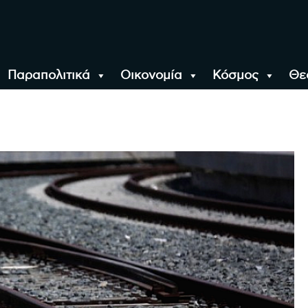
Παραπολιτικά
Οικονομία
Κόσμος
Θε
αλονίκη, την Ελλάδα κ