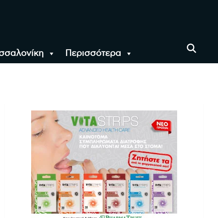
σσαλονίκη
Περισσότερα
αι όλο τον Κόσμο