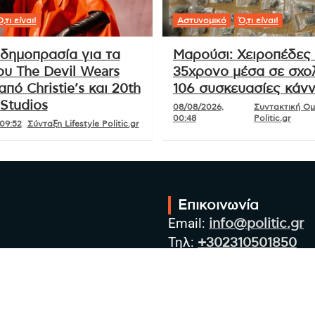
,τι είναι!
Αστυνομικό
Ό,τι είναι!
δημοπρασία για τα
Μαρούσι: Χειροπέδες
ου The Devil Wears
35χρονο μέσα σε σχολ
από Christie’s και 20th
106 συσκευασίες κάν
Studios
08/08/2026,
Συντακτική Ο
00:48
Politic.gr
09:52
Σύνταξη Lifestyle Politic.gr
Επικοινωνία
Email:
info@politic.gr
Τηλ:
+302310501850
Κιν:
+306986533609