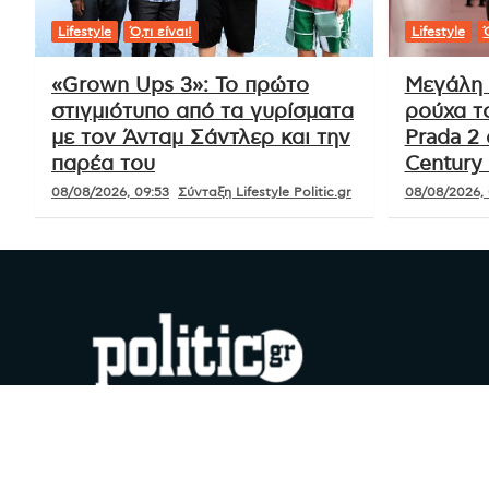
Lifestyle
Ό,τι είναι!
Lifestyle
Ό
«Grown Ups 3»: Το πρώτο
Μεγάλη 
στιγμιότυπο από τα γυρίσματα
ρούχα τ
με τον Άνταμ Σάντλερ και την
Prada 2 
παρέα του
Century 
08/08/2026, 09:53
Σύνταξη Lifestyle Politic.gr
08/08/2026, 
#YouDoPolitics
Facebook
Instagram
X
YouTube
Google
TikTok