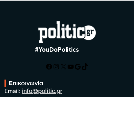
#YouDoPolitics
Facebook
Instagram
X
YouTube
Google
TikTok
Επικοινωνία
Email:
info@politic.gr
Τηλ:
+302310501850
Κιν:
+306986533609
Πολιτική Απορρήτου
Όροι χρήσης