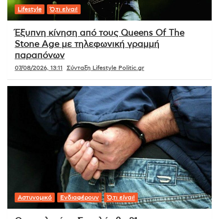
Lifestyle
Ό,τι είναι!
Έξυπνη κίνηση από τους Queens Of The
Stone Age με τηλεφωνική γραμμή
παραπόνων
07/08/2026, 13:11
Σύνταξη Lifestyle Politic.gr
Αστυνομικό
Ενδιαφέρουν
Ό,τι είναι!