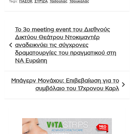
Tags:
ΠΑΣΟΚ
,
ΣΥΡΙΖΑ
,
Τασούλας
,
Τσουκαλάς
Πλοήγηση
Το 3ο meeting event του Διεθνούς
άρθρων
Δικτύου Θεάτρου Ντοκιμαντέρ
αναδεικνύει τις σύγχρονες
δραματουργίες του πραγματικού στη
ΝΑ Ευρώπη
Μπάγερν Μονάχου: Επιβεβαίωση για το
συμβόλαιο του 17χρονου Καρλ