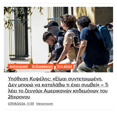
Αστυνομικό
Ενδιαφέρουν
Ό,τι είναι!
Υπόθεση Κυψέλης: «Είμαι συντετριμμένη.
Δεν μπορώ να καταλάβω τι έχει συμβεί» – Τι
λέει το ζευγάρι Αμερικανών κηδεμόνων του
26χρονου
07/08/2026, 11:55
Newsroom