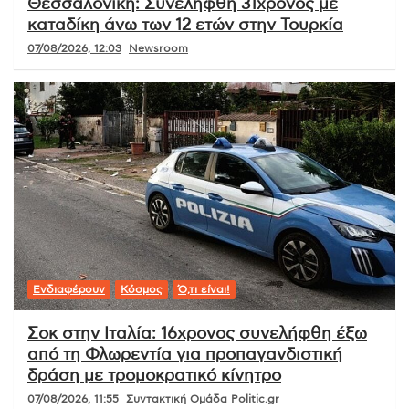
Θεσσαλονίκη: Συνελήφθη 31χρονος με
καταδίκη άνω των 12 ετών στην Τουρκία
07/08/2026, 12:03
Newsroom
Ενδιαφέρουν
Κόσμος
Ό,τι είναι!
Σοκ στην Ιταλία: 16χρονος συνελήφθη έξω
από τη Φλωρεντία για προπαγανδιστική
δράση με τρομοκρατικό κίνητρο
07/08/2026, 11:55
Συντακτική Ομάδα Politic.gr