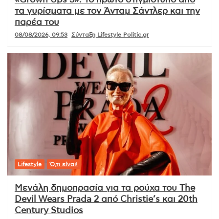
τα γυρίσματα με τον Άνταμ Σάντλερ και την
παρέα του
08/08/2026, 09:53
Σύνταξη Lifestyle Politic.gr
Lifestyle
Ό,τι είναι!
Μεγάλη δημοπρασία για τα ρούχα του The
Devil Wears Prada 2 από Christie’s και 20th
Century Studios