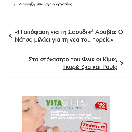
Tags:
Διάρρηξη
,
υπουργείο εργασίας
Πλοήγηση
«Η απόφαση για τη Σαουδική Αραβία: Ο
άρθρων
Νάτσο μιλάει για τη νέα του πορεία»
Στο στόχαστρο του Φλικ οι Κίμιχ,
Γκορέτζκα και Ρουίς