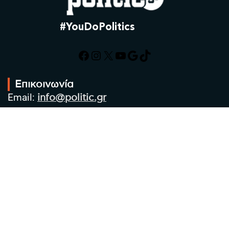
#YouDoPolitics
Facebook
Instagram
X
YouTube
Google
TikTok
Επικοινωνία
Email:
info@politic.gr
Τηλ:
+302310501850
Κιν:
+306986533609
Πολιτική Απορρήτου
Όροι χρήσης
Πολιτική Cookies
Πολιτική προστασίας προσωπικών
δεδομένων