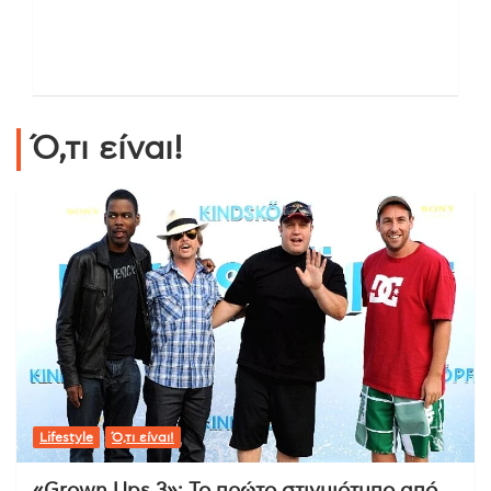
Ό,τι είναι!
Lifestyle
Ό,τι είναι!
«Grown Ups 3»: Το πρώτο στιγμιότυπο από