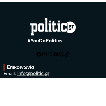
#YouDoPolitics
Facebook
Instagram
X
YouTube
Google
TikTok
Επικοινωνία
Email:
info@politic.gr
Τηλ:
+302310501850
Κιν:
+306986533609
Πολιτική Απορρήτου
Όροι χρήσης