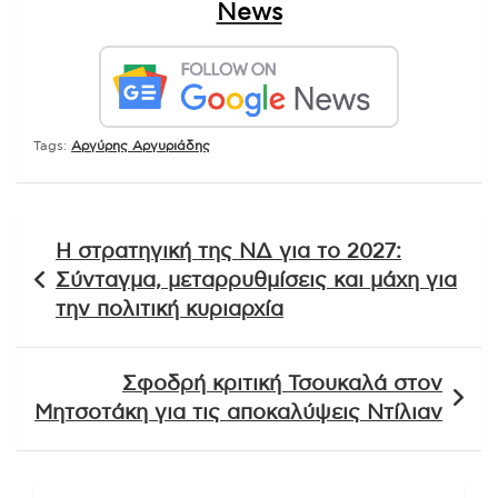
News
Tags:
Αργύρης Αργυριάδης
Πλοήγηση
Η στρατηγική της ΝΔ για το 2027:
άρθρων
Σύνταγμα, μεταρρυθμίσεις και μάχη για
την πολιτική κυριαρχία
Σφοδρή κριτική Τσουκαλά στον
Μητσοτάκη για τις αποκαλύψεις Ντίλιαν