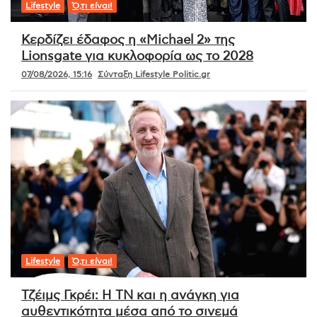
Lifestyle
Ό,τι είναι!
Κερδίζει έδαφος η «Michael 2» της
Lionsgate για κυκλοφορία ως το 2028
07/08/2026, 15:16
Σύνταξη Lifestyle Politic.gr
Lifestyle
Ό,τι είναι!
Τζέιμς Γκρέι: Η ΤΝ και η ανάγκη για
αυθεντικότητα μέσα από το σινεμά