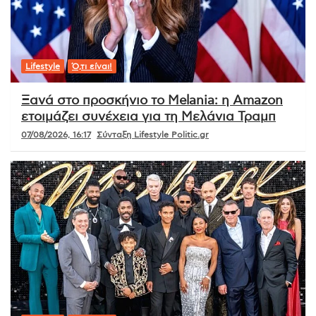
Lifestyle
Ό,τι είναι!
Ξανά στο προσκήνιο το Melania: η Amazon
ετοιμάζει συνέχεια για τη Μελάνια Τραμπ
07/08/2026, 16:17
Σύνταξη Lifestyle Politic.gr