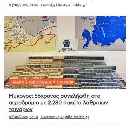
07/08/2026, 14:42
Σύνταξη Lifestyle Politic.gr
Ελλάδα
Ενδιαφέρουν
Ό,τι είναι!
Μύκονος: 56χρονος συνελήφθη στο
αεροδρόμιο με 2.280 πακέτα λαθραίων
τσιγάρων
07/08/2026, 13:10
Συντακτική Ομάδα Politic.gr