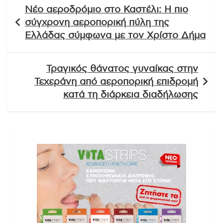
Πλοήγηση
Νέο αεροδρόμιο στο Καστέλι: Η πιο
άρθρων
σύγχρονη αεροπορική πύλη της
Ελλάδας σύμφωνα με τον Χρίστο Δήμα
Τραγικός θάνατος γυναίκας στην
Τεχεράνη από αεροπορική επιδρομή
κατά τη διάρκεια διαδήλωσης