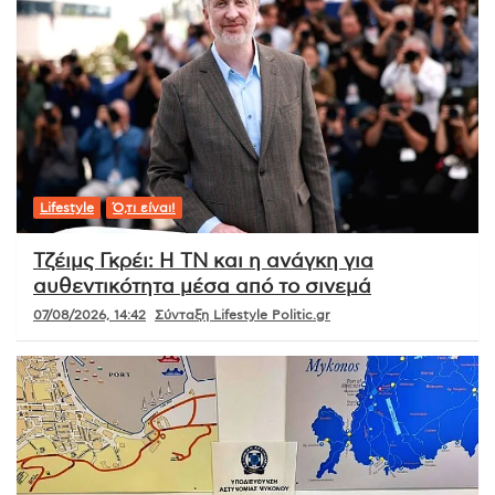
Lifestyle
Ό,τι είναι!
Τζέιμς Γκρέι: Η ΤΝ και η ανάγκη για
αυθεντικότητα μέσα από το σινεμά
07/08/2026, 14:42
Σύνταξη Lifestyle Politic.gr