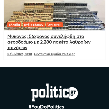
Ελλάδα
Ενδιαφέρουν
Ό,τι είναι!
Μύκονος: 56χρονος συνελήφθη στο
αεροδρόμιο με 2.280 πακέτα λαθραίων
τσιγάρων
07/08/2026, 13:10
Συντακτική Ομάδα Politic.gr
#YouDoPolitics