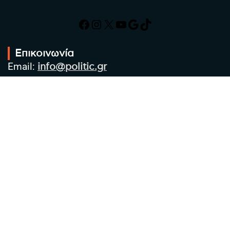
Facebook
Instagram
X
YouTube
Google
TikTok
Επικοινωνία
Email:
info@politic.gr
Τηλ:
+302310501850
Κιν:
+306986533609
Πολιτική Απορρήτου
Όροι χρήσης
Πολιτική Cookies
Πολιτική προστασίας προσωπικών
δεδομένων
Συντακτική Ομάδα