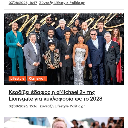
07/08/2026, 16:17
Σύνταξη Lifestyle Politic.gr
Lifestyle
Ό,τι είναι!
Κερδίζει έδαφος η «Michael 2» της
Lionsgate για κυκλοφορία ως το 2028
07/08/2026, 15:16
Σύνταξη Lifestyle Politic.gr