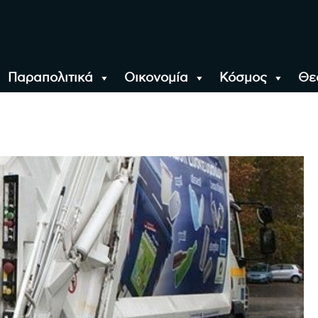
Παραπολιτικά
Οικονομία
Κόσμος
Θε
αλονίκη, την Ελλάδα κ