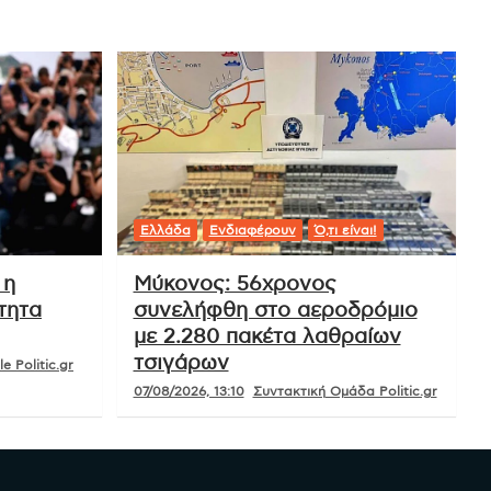
Ελλάδα
Ενδιαφέρουν
Ό,τι είναι!
 η
Μύκονος: 56χρονος
τητα
συνελήφθη στο αεροδρόμιο
με 2.280 πακέτα λαθραίων
τσιγάρων
e Politic.gr
07/08/2026, 13:10
Συντακτική Ομάδα Politic.gr