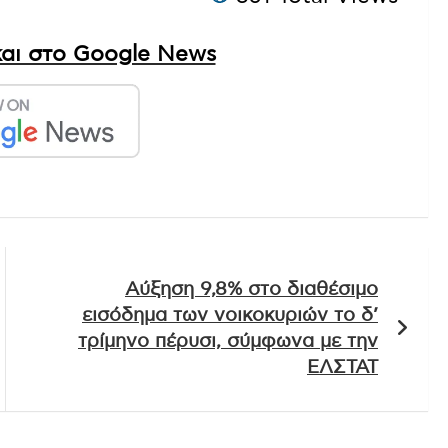
αι στο Google News
Αύξηση 9,8% στο διαθέσιμο
εισόδημα των νοικοκυριών το δ’
τρίμηνο πέρυσι, σύμφωνα με την
ΕΛΣΤΑΤ