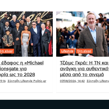
,τι είναι!
Lifestyle
Ό,τι είναι!
ι έδαφος η «Michael
Τζέιμς Γκρέι: Η ΤΝ και
ionsgate για
ανάγκη για αυθεντικό
ρία ως το 2028
μέσα από το σινεμά
5:16
Σύνταξη Lifestyle Politic.gr
07/08/2026, 14:42
Σύνταξη Lifestyl