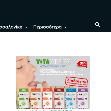
σσαλονίκη
Περισσότερα
αι όλο τον Κόσμο