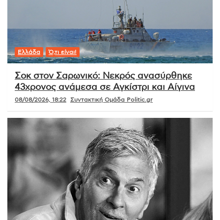
Ελλάδα
Ό,τι είναι!
Σοκ στον Σαρωνικό: Νεκρός ανασύρθηκε
43χρονος ανάμεσα σε Αγκίστρι και Αίγινα
08/08/2026, 18:22
Συντακτική Ομάδα Politic.gr