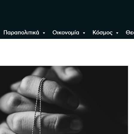
Παραπολιτικά
Οικονομία
Κόσμος
Θε
αλονίκη, την Ελλάδα κ