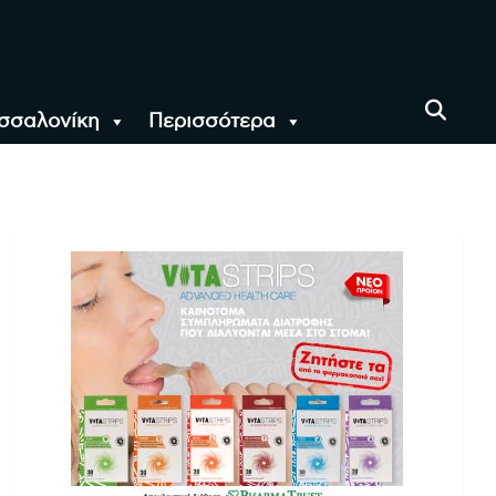
σσαλονίκη
Περισσότερα
αι όλο τον Κόσμο