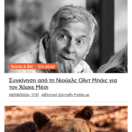
Sports & Bet
Ό,τι είναι!
Συγκίνηση από τη Νιούελς Ολντ Μπόις για
τον Χόρχε Μέσι
08/08/2026, 17:51
Αθλητική Σύνταξη Politic.gr