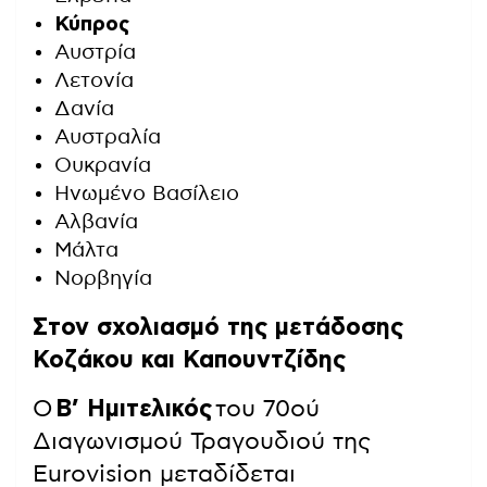
Κύπρος
Αυστρία
Λετονία
Δανία
Αυστραλία
Ουκρανία
Ηνωμένο Βασίλειο
Αλβανία
Μάλτα
Νορβηγία
Στον σχολιασμό της μετάδοσης
Κοζάκου και Καπουντζίδης
Ο
Β’ Ημιτελικός
του 70ού
Διαγωνισμού Τραγουδιού της
Eurovision μεταδίδεται