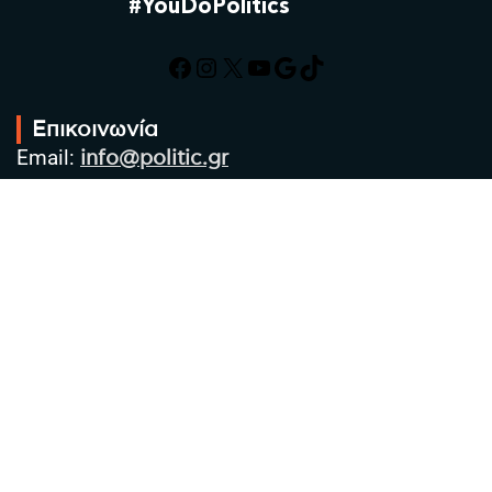
#YouDoPolitics
Facebook
Instagram
X
YouTube
Google
TikTok
Επικοινωνία
Email:
info@politic.gr
Τηλ:
+302310501850
Κιν:
+306986533609
Πολιτική Απορρήτου
Όροι χρήσης
Πολιτική Cookies
Πολιτική προστασίας προσωπικών
δεδομένων
Συντακτική Ομάδα