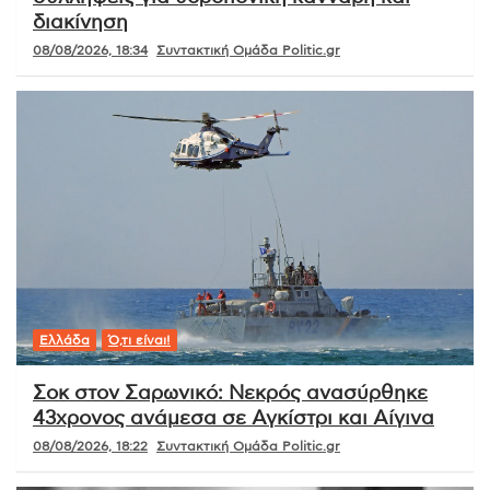
διακίνηση
08/08/2026, 18:34
Συντακτική Ομάδα Politic.gr
Ελλάδα
Ό,τι είναι!
Σοκ στον Σαρωνικό: Νεκρός ανασύρθηκε
43χρονος ανάμεσα σε Αγκίστρι και Αίγινα
08/08/2026, 18:22
Συντακτική Ομάδα Politic.gr