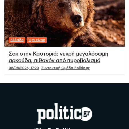
Ελλάδα
Ό,τι είναι!
Σοκ στην Καστοριά: νεκρή μεγαλόσωμη
αρκούδα, πιθανόν από πυροβολισμό
08/08/2026, 17:20
Συντακτική Ομάδα Politic.gr