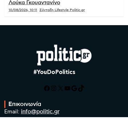
Λούκα Γκουαντανίνο
10/08/2026, 10:11
Σύνταξη Lifestyle Politic.gr
#YouDoPolitics
Facebook
Instagram
X
YouTube
Google
TikTok
Επικοινωνία
Email:
info@politic.gr
Τηλ:
+302310501850
Κιν:
+306986533609