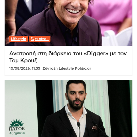
Lifestyle
Ό,τι είναι!
Ανατροπή στη διάρκεια του «Digger» με τον
Τομ Κρουζ
10/08/2026, 11:55
Σύνταξη Lifestyle Politic.gr