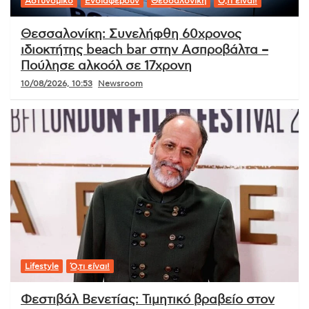
Αστυνομικό
Ενδιαφέρουν
Θεσσαλονίκη
Ό,τι είναι!
Θεσσαλονίκη: Συνελήφθη 60χρονος
ιδιοκτήτης beach bar στην Ασπροβάλτα –
Πούλησε αλκοόλ σε 17χρονη
10/08/2026, 10:53
Newsroom
Lifestyle
Ό,τι είναι!
Φεστιβάλ Βενετίας: Τιμητικό βραβείο στον