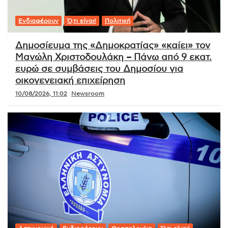
Ενδιαφέρουν
Ό,τι είναι!
Πολιτική
Δημοσίευμα της «Δημοκρατίας» «καίει» τον
Μανώλη Χριστοδουλάκη – Πάνω από 9 εκατ.
ευρώ σε συμβάσεις του Δημοσίου για
οικογενειακή επιχείρηση
10/08/2026, 11:02
Newsroom