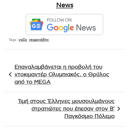
News
Tags:
γαζα
,
γεωργιάδης
Πλοήγηση
Επαναλαμβάνεται η προβολή του
άρθρων
ντοκιμαντέρ Ολυμπιακός, ο Θρύλος
από το MEGA
Τιμή στους Έλληνες μουσουλμάνους
στρατιώτες που έπεσαν στον Β’
Παγκόσμιο Πόλεμο