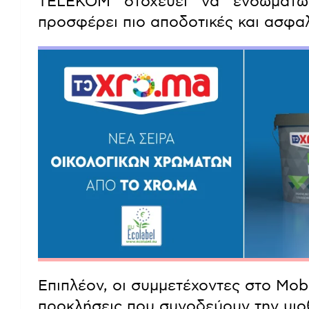
TELEKOM στοχεύει να ενσωματώσ
προσφέρει πιο αποδοτικές και ασφαλ
Επιπλέον, οι συμμετέχοντες στο Mob
προκλήσεις που συνοδεύουν την υιο