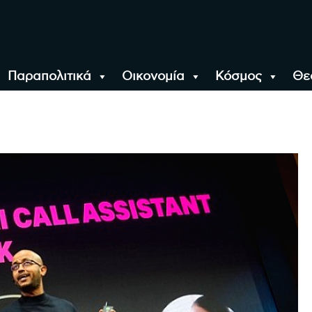
Παραπολιτικά
Οικονομία
Κόσμος
Θε
αλονίκη, την Ελλάδα κ