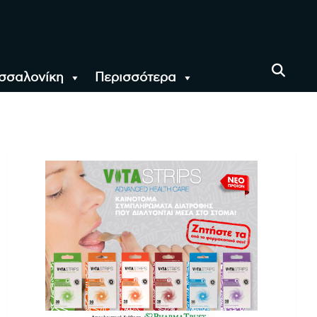
σσαλονίκη
Περισσότερα
αι όλο τον Κόσμο