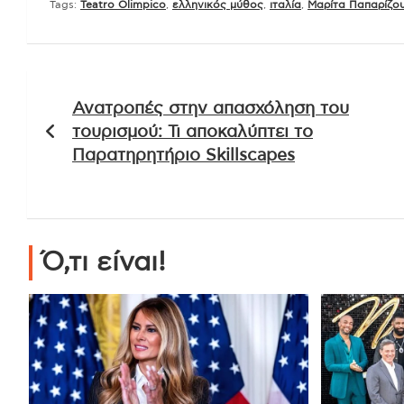
Tags:
Teatro Olimpico
,
ελληνικός μύθος
,
ιταλία
,
Μαρίτα Παπαρίζο
Πλοήγηση
Ανατροπές στην απασχόληση του
άρθρων
τουρισμού: Τι αποκαλύπτει το
Παρατηρητήριο Skillscapes
Ό,τι είναι!