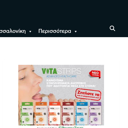
σσαλονίκη
Περισσότερα
αι όλο τον Κόσμο