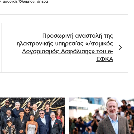
υ
,
μουσική
,
Όλυμπος
,
όπερα
Προσωρινή αναστολή της
ηλεκτρονικής υπηρεσίας «Ατομικός
Λογαριασμός Ασφάλισης» του e-
ΕΦΚΑ