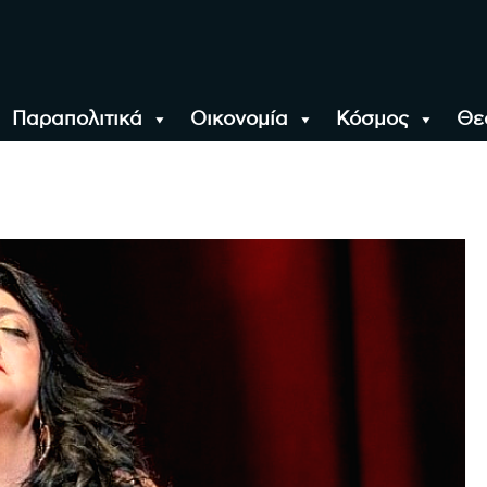
Παραπολιτικά
Οικονομία
Κόσμος
Θε
αλονίκη, την Ελλάδα κ