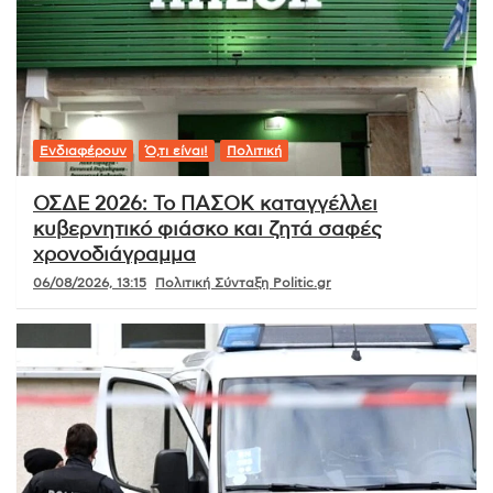
Ενδιαφέρουν
Ό,τι είναι!
Πολιτική
ΟΣΔΕ 2026: Το ΠΑΣΟΚ καταγγέλλει
κυβερνητικό φιάσκο και ζητά σαφές
χρονοδιάγραμμα
06/08/2026, 13:15
Πολιτική Σύνταξη Politic.gr