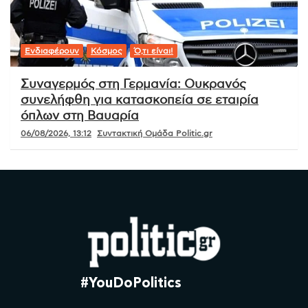
Ενδιαφέρουν
Κόσμος
Ό,τι είναι!
Συναγερμός στη Γερμανία: Ουκρανός
συνελήφθη για κατασκοπεία σε εταιρία
όπλων στη Βαυαρία
06/08/2026, 13:12
Συντακτική Ομάδα Politic.gr
#YouDoPolitics