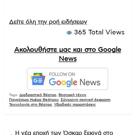
Δείτε όλη την ροή ειδήσεων
365 Total Views
Ακολουθήστε μας και στο Google
News
Tags:
Διαδραστικό θέατρο
,
θεατρική τέχνη
,
Παγκόσμια Ημέρα Θεάτρου
,
Σύγχρονη σκηνική έκφραση
,
Τεχνολογία στο θέατρο
,
Υβριδικές παραστάσεις
Πλοήγηση
Η νέα εποχή των Όσκαρ ξεκινά στο