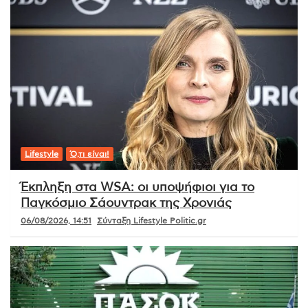
Lifestyle
Ό,τι είναι!
Έκπληξη στα WSA: οι υποψήφιοι για το
Παγκόσμιο Σάουντρακ της Χρονιάς
06/08/2026, 14:51
Σύνταξη Lifestyle Politic.gr