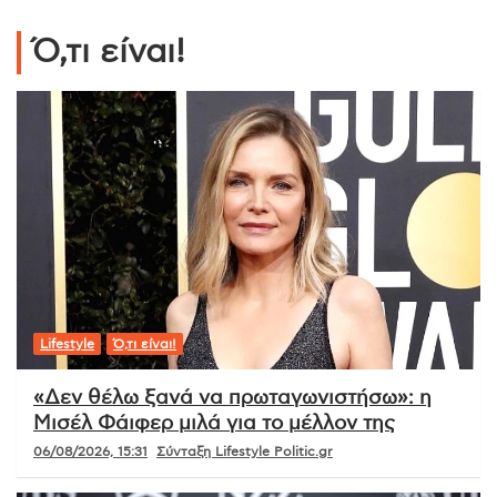
Ό,τι είναι!
Lifestyle
Ό,τι είναι!
«Δεν θέλω ξανά να πρωταγωνιστήσω»: η
Μισέλ Φάιφερ μιλά για το μέλλον της
06/08/2026, 15:31
Σύνταξη Lifestyle Politic.gr