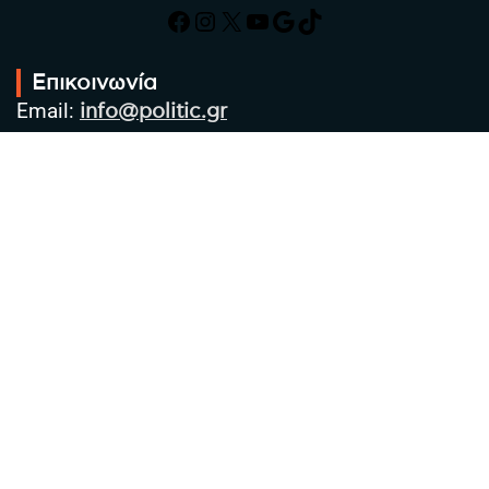
Facebook
Instagram
X
YouTube
Google
TikTok
Επικοινωνία
Email:
info@politic.gr
Τηλ:
+302310501850
Κιν:
+306986533609
Πολιτική Απορρήτου
Όροι χρήσης
Πολιτική Cookies
Πολιτική προστασίας προσωπικών
δεδομένων
Συντακτική Ομάδα
Στοιχεία Επιχείρησης