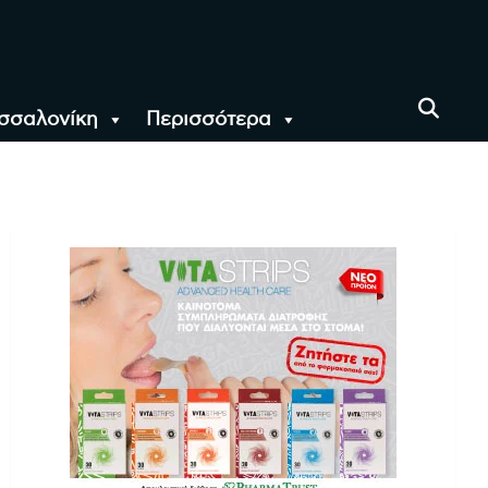
σσαλονίκη
Περισσότερα
αι όλο τον Κόσμο