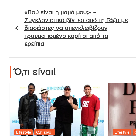
Πλοήγηση
«Πού είναι η μαμά μου;» –
άρθρων
Συγκλονιστικό βίντεο από τη Γάζα με
διασώστες να απεγκλωβίζουν
τραυματισμένο κορίτσι από τα
ερείπια
Ό,τι είναι!
Lifestyle
Ό,τι είναι!
Lifestyle
Ό