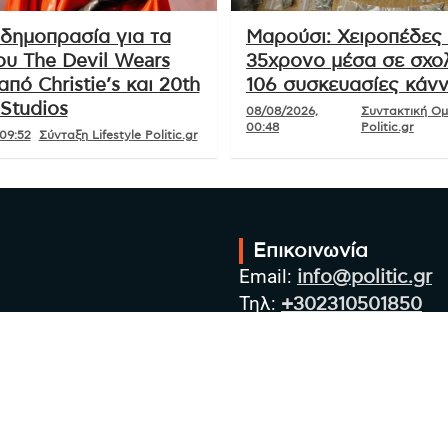
δημοπρασία για τα
Μαρούσι: Χειροπέδες
ου The Devil Wears
35χρονο μέσα σε σχολ
από Christie’s και 20th
106 συσκευασίες κάν
Studios
08/08/2026,
Συντακτική Ο
00:48
Politic.gr
09:52
Σύνταξη Lifestyle Politic.gr
Επικοινωνία
Email:
info@politic.gr
Τηλ:
+302310501850
Κιν:
+306986533609