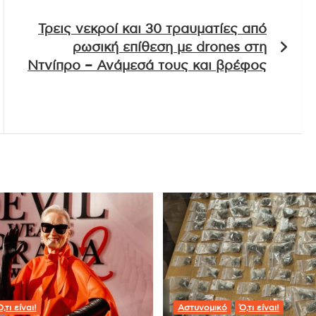
Τρεις νεκροί και 30 τραυματίες από
ρωσική επίθεση με drones στη
Ντνίπρο – Ανάμεσά τους και βρέφος
,τι είναι!
Αστυνομικό
Ό,τι είναι!