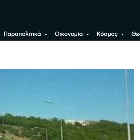
Παραπολιτικά
Οικονομία
Κόσμος
Θε
αλονίκη, την Ελλάδα κ