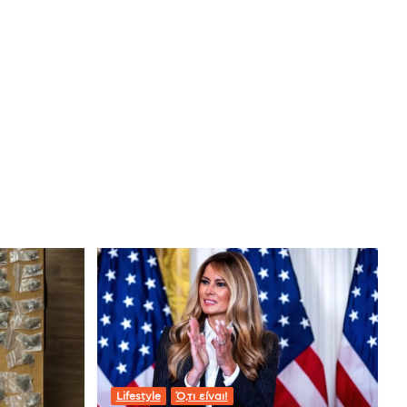
Lifestyle
Ό,τι είναι!