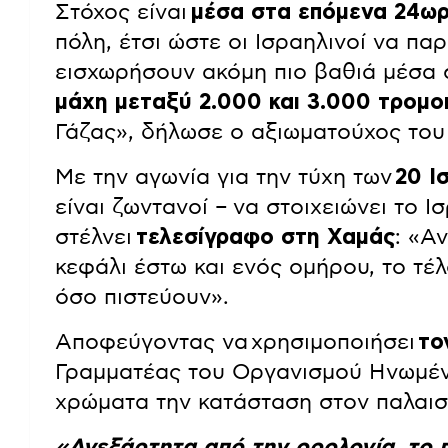
Στόχος είναι
μέσα στα επόμενα 24ω
πόλη, έτσι ώστε οι Ισραηλινοί να πα
εισχωρήσουν ακόμη πιο βαθιά μέσα 
μάχη μεταξύ 2.000 και 3.000 τρομ
Γάζας», δήλωσε ο αξιωματούχος του 
Με την αγωνία για την τύχη των
20 Ι
είναι ζωντανοί – να στοιχειώνει το Ι
στέλνει
τελεσίγραφο στη Χαμάς
: «Α
κεφάλι έστω και ενός ομήρου, το τέ
όσο πιστεύουν».
Αποφεύγοντας να χρησιμοποιήσει
το
Γραμματέας του Οργανισμού Ηνωμέν
χρώματα την κατάσταση στον παλαισ
«Ανεξάρτητα από την ορολογία, το 