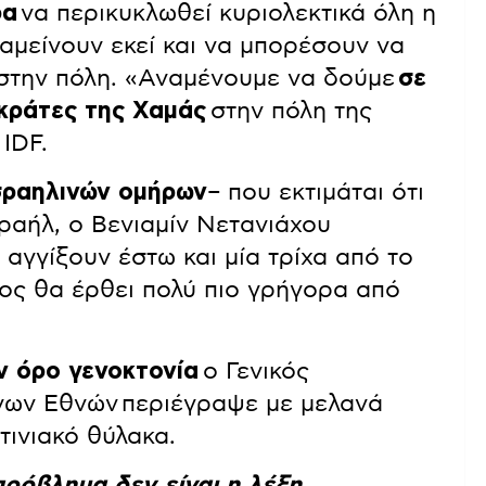
ρα
να περικυκλωθεί κυριολεκτικά όλη η
ραμείνουν εκεί και να μπορέσουν να
στην πόλη. «Αναμένουμε να δούμε
σε
οκράτες της Χαμάς
στην πόλη της
IDF.
σραηλινών ομήρων
– που εκτιμάται ότι
σραήλ, ο Βενιαμίν Νετανιάχου
ν αγγίξουν έστω και μία τρίχα από το
λος θα έρθει πολύ πιο γρήγορα από
ν όρο γενοκτονία
ο Γενικός
ων Εθνών περιέγραψε με μελανά
τινιακό θύλακα.
πρόβλημα δεν είναι η λέξη