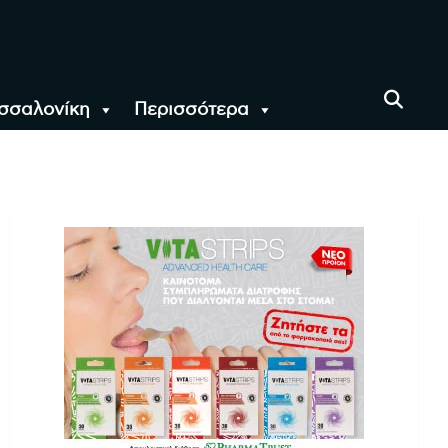
σσαλονίκη
Περισσότερα
αι όλο τον Κόσμο