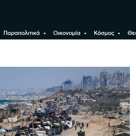
Παραπολιτικά
Οικονομία
Κόσμος
Θε
αλονίκη, την Ελλάδα κ