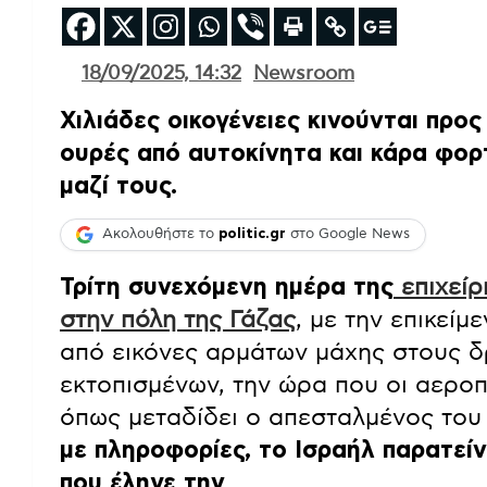
18/09/2025, 14:32
Newsroom
Χιλιάδες οικογένειες κινούνται προ
ουρές από αυτοκίνητα και κάρα φορ
μαζί τους.
Ακολουθήστε το
politic.gr
στο Google News
Τρίτη συνεχόμενη ημέρα της
επιχείρ
στην πόλη της Γάζας
, με την επικεί
από εικόνες αρμάτων μάχης στους δ
εκτοπισμένων, την ώρα που οι αεροπ
όπως μεταδίδει ο απεσταλμένος του
με πληροφορίες, το Ισραήλ παρατείν
που έληγε την