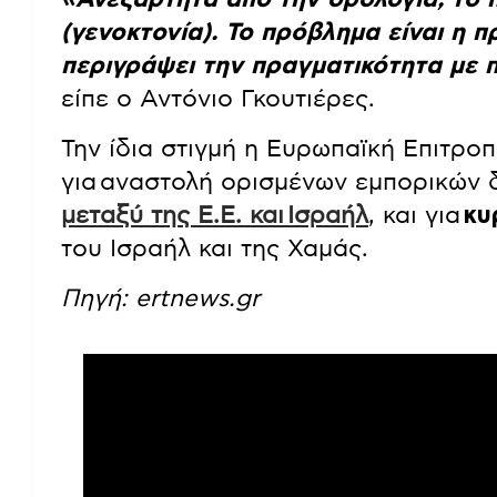
(γενοκτονία). Το πρόβλημα είναι η π
περιγράψει την πραγματικότητα με 
είπε ο Αντόνιο Γκουτιέρες.
Την ίδια στιγμή η Ευρωπαϊκή Επιτρο
για αναστολή ορισμένων εμπορικών 
μεταξύ της Ε.Ε. και Ισραήλ
, και για
κυ
του Ισραήλ και της Χαμάς.
Πηγή: ertnews.gr