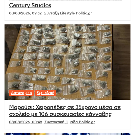
Century Studios
08/08/2026, 09:52
Σύνταξη Lifestyle Politic.gr
Αστυνομικό
Ό,τι είναι!
Μαρούσι: Χειροπέδες σε 35χρονο μέσα σε
σχολείο με 106 συσκευασίες κάνναβης
08/08/2026, 00:48
Συντακτική Ομάδα Politic.gr