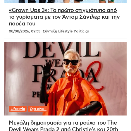
«Grown Ups 3»: Το πρώτο στιγμιότυπο από
τα γυρίσματα με τον Άνταμ Σάντλερ και την
παρέα του
08/08/2026, 09:53
Σύνταξη Lifestyle Politic.gr
Lifestyle
Ό,τι είναι!
Μεγάλη δημοπρασία για τα ρούχα του The
Devil Wears Prada 2 από Christie’s και 20th