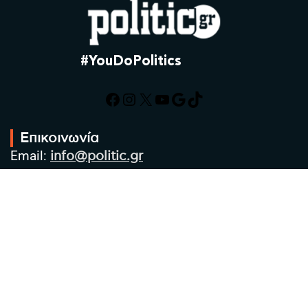
#YouDoPolitics
Facebook
Instagram
X
YouTube
Google
TikTok
Επικοινωνία
Email:
info@politic.gr
Τηλ:
+302310501850
Κιν:
+306986533609
Πολιτική Απορρήτου
Όροι χρήσης
Πολιτική Cookies
Πολιτική προστασίας προσωπικών