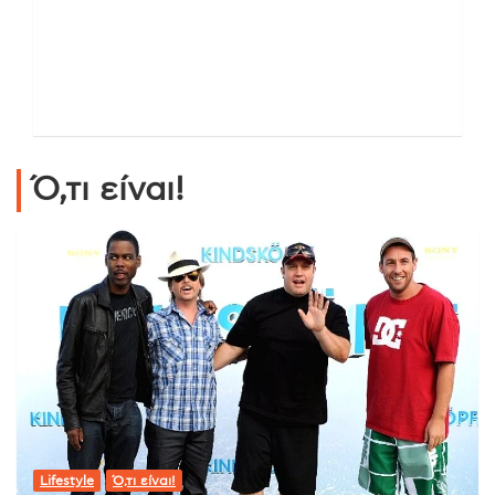
Ό,τι είναι!
Lifestyle
Ό,τι είναι!