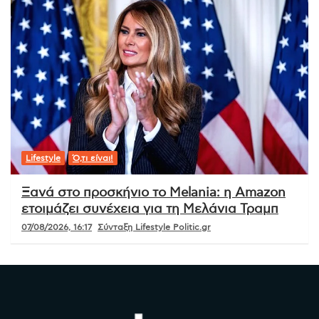
Lifestyle
Ό,τι είναι!
Ξανά στο προσκήνιο το Melania: η Amazon
ετοιμάζει συνέχεια για τη Μελάνια Τραμπ
07/08/2026, 16:17
Σύνταξη Lifestyle Politic.gr