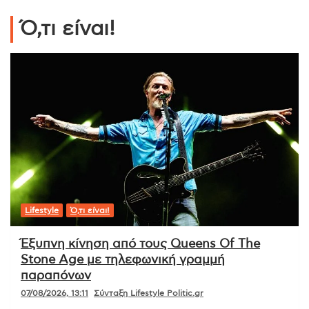
Ό,τι είναι!
Lifestyle
Ό,τι είναι!
Έξυπνη κίνηση από τους Queens Of The
Stone Age με τηλεφωνική γραμμή
παραπόνων
07/08/2026, 13:11
Σύνταξη Lifestyle Politic.gr