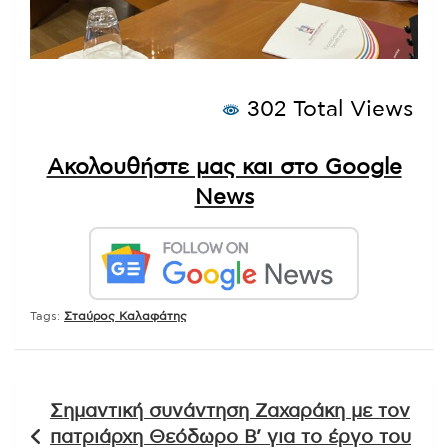
302 Total Views
Ακολουθήστε μας και στο Google
News
Tags:
Σταύρος Καλαφάτης
Πλοήγηση
Σημαντική συνάντηση Ζαχαράκη με τον
άρθρων
πατριάρχη Θεόδωρο Β’ για το έργο του