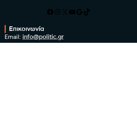
Facebook
Instagram
X
YouTube
Google
TikTok
Επικοινωνία
Email:
info@politic.gr
Τηλ:
+302310501850
Κιν:
+306986533609
Πολιτική Απορρήτου
Όροι χρήσης
Πολιτική Cookies
Πολιτική προστασίας προσωπικών
δεδομένων
Συντακτική Ομάδα