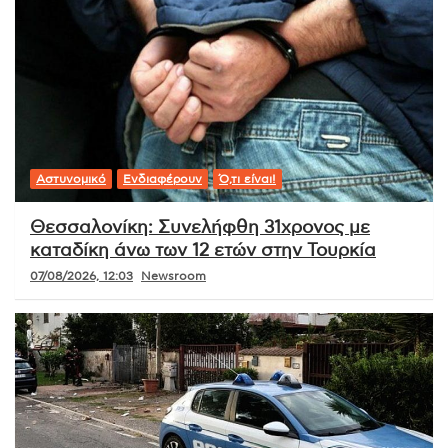
Αστυνομικό
Ενδιαφέρουν
Ό,τι είναι!
Θεσσαλονίκη: Συνελήφθη 31χρονος με
καταδίκη άνω των 12 ετών στην Τουρκία
07/08/2026, 12:03
Newsroom