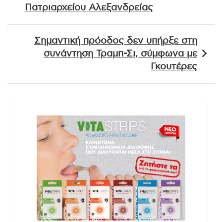
Πατριαρχείου Αλεξανδρείας
Σημαντική πρόοδος δεν υπήρξε στη
συνάντηση Τραμπ-Σι, σύμφωνα με
Γκουτέρες