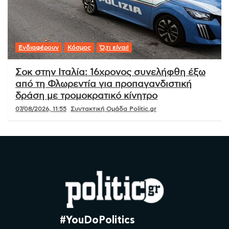
Ενδιαφέρουν
Κόσμος
Ό,τι είναι!
Σοκ στην Ιταλία: 16χρονος συνελήφθη έξω
από τη Φλωρεντία για προπαγανδιστική
δράση με τρομοκρατικό κίνητρο
07/08/2026, 11:55
Συντακτική Ομάδα Politic.gr
#YouDoPolitics