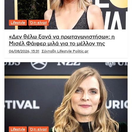
Lifestyle
Ό,τι είναι!
«Δεν θέλω ξανά να πρωταγωνιστήσω»: η
Μισέλ Φάιφερ μιλά για το μέλλον της
06/08/2026, 15:31
Σύνταξη Lifestyle Politic.gr
Lifestyle
Ό,τι είναι!