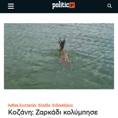
Skip
politic.gr
Ειδήσεις απο τη
to
Θεσσαλονίκη, την Ελλάδα και
content
όλο τον Κόσμο
Άρθρα Συντακτών
Ελλάδα
Ενδιαφέρουν
Κοζάνη: Ζαρκάδι κολύμπησε