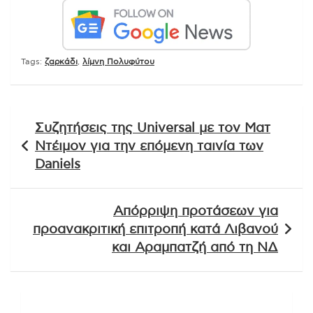
Tags:
ζαρκάδι
,
λίμνη Πολυφύτου
Πλοήγηση
Συζητήσεις της Universal με τον Ματ
άρθρων
Ντέιμον για την επόμενη ταινία των
Daniels
Απόρριψη προτάσεων για
προανακριτική επιτροπή κατά Λιβανού
και Αραμπατζή από τη ΝΔ