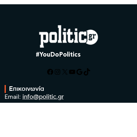
#YouDoPolitics
Facebook
Instagram
X
YouTube
Google
TikTok
Επικοινωνία
Email:
info@politic.gr
Τηλ:
+302310501850
Κιν:
+306986533609
Πολιτική Απορρήτου