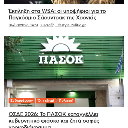
Έκπληξη στα WSA: οι υποψήφιοι για το
Παγκόσμιο Σάουντρακ της Χρονιάς
06/08/2026, 14:51
Σύνταξη Lifestyle Politic.gr
Ενδιαφέρουν
Ό,τι είναι!
Πολιτική
ΟΣΔΕ 2026: Το ΠΑΣΟΚ καταγγέλλει
κυβερνητικό φιάσκο και ζητά σαφές
χρονοδιάγραμμα