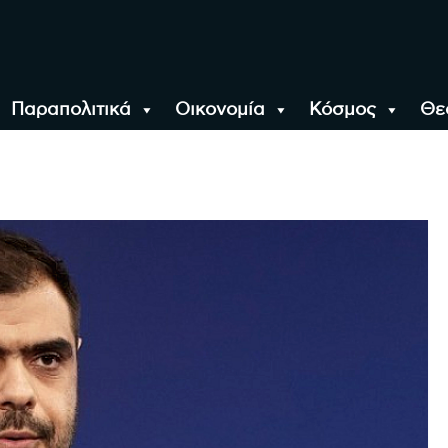
Παραπολιτικά
Οικονομία
Κόσμος
Θε
αλονίκη, την Ελλάδα κ