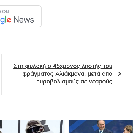
Στη φυλακή ο 45χρονος ληστής του
φράγματος Αλιάκμονα, μετά από
πυροβολισμούς σε νεαρούς