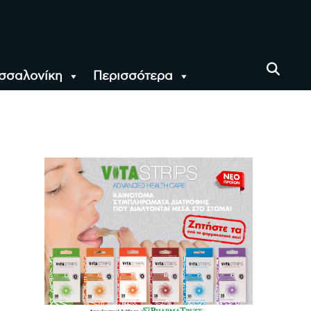
σσαλονίκη
Περισσότερα
αι όλο τον Κόσμο