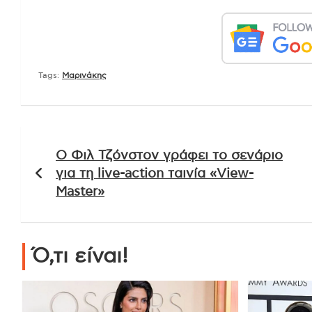
Tags:
Μαρινάκης
Πλοήγηση
Ο Φιλ Τζόνστον γράφει το σενάριο
άρθρων
για τη live-action ταινία «View-
Master»
Ό,τι είναι!