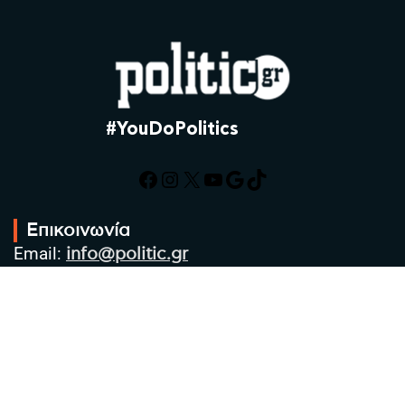
#YouDoPolitics
Facebook
Instagram
X
YouTube
Google
TikTok
Επικοινωνία
Email:
info@politic.gr
Τηλ:
+302310501850
Κιν:
+306986533609
Πολιτική Απορρήτου
Όροι χρήσης