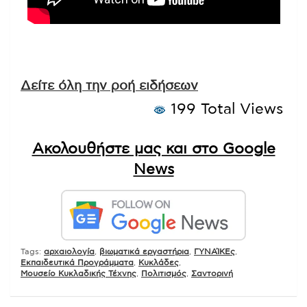
Δείτε όλη την ροή ειδήσεων
199 Total Views
Ακολουθήστε μας και στο Google
News
Tags:
αρχαιολογία
,
βιωματικά εργαστήρια
,
ΓΥΝΑΊΚΕς
,
Εκπαιδευτικά Προγράμματα
,
Κυκλάδες
,
Μουσείο Κυκλαδικής Τέχνης
,
Πολιτισμός
,
Σαντορινή