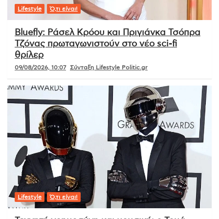
Lifestyle
Ό,τι είναι!
Bluefly: Ράσελ Κρόου και Πριγιάνκα Τσόπρα
Τζόνας πρωταγωνιστούν στο νέο sci-fi
θρίλερ
09/08/2026, 10:07
Σύνταξη Lifestyle Politic.gr
Lifestyle
Ό,τι είναι!