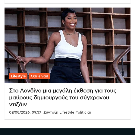
Lifestyle
Ό,τι είναι!
Στο Λονδίνο μια μεγάλη έκθεση για τους
μαύρους δημιουργούς του σύγχρονου
ντιζάιν
09/08/2026, 09:37
Σύνταξη Lifestyle Politic.gr