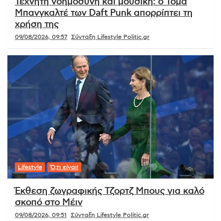
Τεχνητή νοημοσύνη και μουσική: ο Τομά
Μπανγκαλτέ των Daft Punk απορρίπτει τη
χρήση της
09/08/2026, 09:57
Σύνταξη Lifestyle Politic.gr
Lifestyle
Ό,τι είναι!
Έκθεση ζωγραφικής Τζορτζ Μπους για καλό
σκοπό στο Μέιν
09/08/2026, 09:51
Σύνταξη Lifestyle Politic.gr