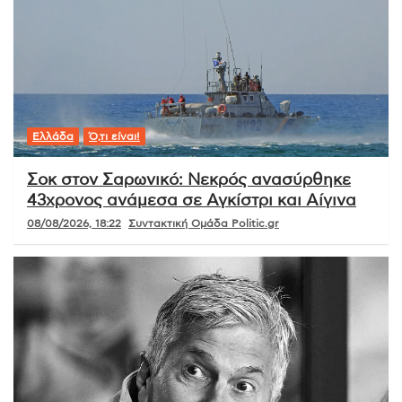
Ελλάδα
Ό,τι είναι!
Σοκ στον Σαρωνικό: Νεκρός ανασύρθηκε
43χρονος ανάμεσα σε Αγκίστρι και Αίγινα
08/08/2026, 18:22
Συντακτική Ομάδα Politic.gr