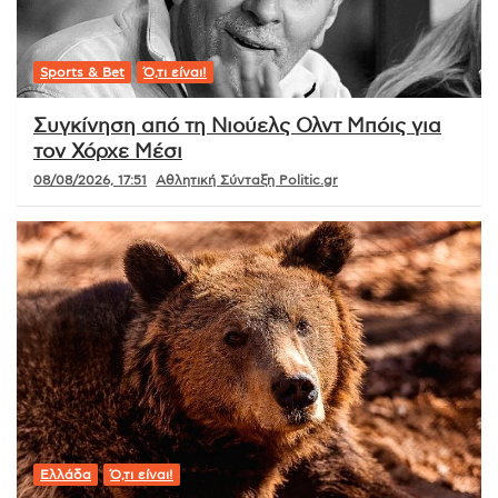
Sports & Bet
Ό,τι είναι!
Συγκίνηση από τη Νιούελς Ολντ Μπόις για
τον Χόρχε Μέσι
08/08/2026, 17:51
Αθλητική Σύνταξη Politic.gr
Ελλάδα
Ό,τι είναι!