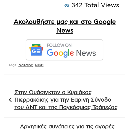
342 Total Views
Ακολουθήστε μας και στο Google
News
Tags:
Νατσιός
,
ΝΙΚΗ
Πλοήγηση
Στην Ουάσιγκτον ο Κυριάκος
άρθρων
Πιερρακάκης για την Εαρινή Σύνοδο
του ΔΝΤ και της Παγκόσμιας Τράπεζας
Αρνητικές συνέπειες για τις αγορές