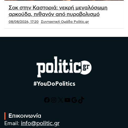
Σοκ στην Καστοριά: νεκρή μεγαλόσωμη
αρκούδα, πιθανόν από πυροβολισμό
08/08/2026, 17:20
Συντακτική Ομάδα Politic.gr
#YouDoPolitics
Facebook
Instagram
X
YouTube
Google
TikTok
Επικοινωνία
Email:
info@politic.gr