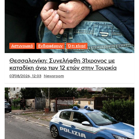
Αστυνομικό
Ενδιαφέρουν
Ό,τι είναι!
Θεσσαλονίκη: Συνελήφθη 31χρονος με
καταδίκη άνω των 12 ετών στην Τουρκία
07/08/2026, 12:03
Newsroom