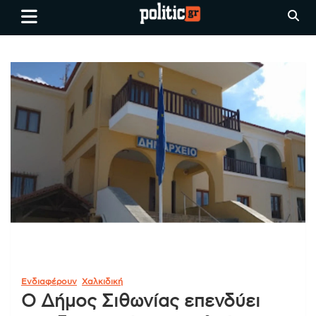
Skip
politic.gr
Ειδήσεις απο τη
to
Θεσσαλονίκη, την Ελλάδα και
content
όλο τον Κόσμο
Ενδιαφέρουν
Χαλκιδική
Ο Δήμος Σιθωνίας επενδύει