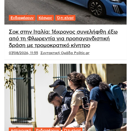
Ενδιαφέρουν
Κόσμος
Ό,τι είναι!
Σοκ στην Ιταλία: 16χρονος συνελήφθη έξω
από τη Φλωρεντία για προπαγανδιστική
δράση με τρομοκρατικό κίνητρο
07/08/2026, 11:55
Συντακτική Ομάδα Politic.gr
Αστυνομικό
Ενδιαφέρουν
Ό,τι είναι!