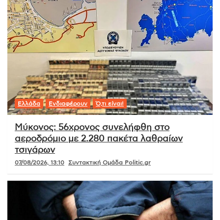
Ελλάδα
Ενδιαφέρουν
Ό,τι είναι!
Μύκονος: 56χρονος συνελήφθη στο
αεροδρόμιο με 2.280 πακέτα λαθραίων
τσιγάρων
07/08/2026, 13:10
Συντακτική Ομάδα Politic.gr