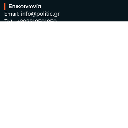
Επικοινωνία
Email:
info@politic.gr
Τηλ:
+302310501850
Κιν:
+306986533609
Πολιτική Απορρήτου
Όροι χρήσης
Πολιτική Cookies
Πολιτική προστασίας προσωπικών
δεδομένων
Συντακτική Ομάδα
Στοιχεία Επιχείρησης