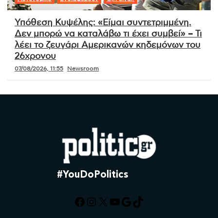
Υπόθεση Κυψέλης: «Είμαι συντετριμμένη.
Δεν μπορώ να καταλάβω τι έχει συμβεί» – Τι
λέει το ζευγάρι Αμερικανών κηδεμόνων του
26χρονου
07/08/2026, 11:55
Newsroom
#YouDoPolitics
Facebook
Instagram
X
YouTube
Google
TikTok