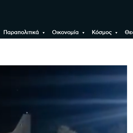
Παραπολιτικά
Οικονομία
Κόσμος
Θε
αλονίκη, την Ελλάδα κ