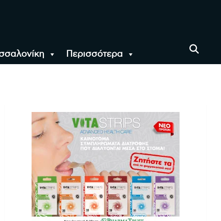
σσαλονίκη
Περισσότερα
αι όλο τον Κόσμο