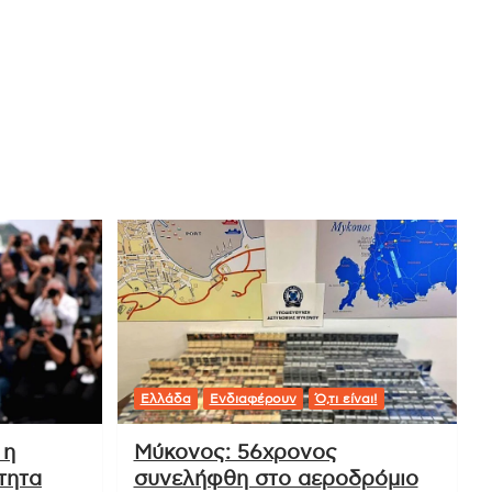
Ελλάδα
Ενδιαφέρουν
Ό,τι είναι!
 η
Μύκονος: 56χρονος
τητα
συνελήφθη στο αεροδρόμιο