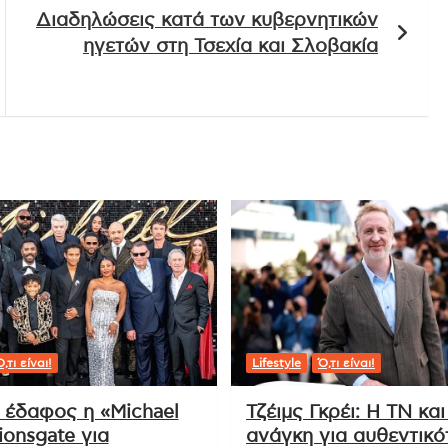
Διαδηλώσεις κατά των κυβερνητικών
ηγετών στη Τσεχία και Σλοβακία
,τι είναι!
Lifestyle
Ό,τι είναι!
ι έδαφος η «Michael
Τζέιμς Γκρέι: Η ΤΝ και
ionsgate για
ανάγκη για αυθεντικό