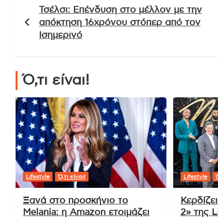
Τσέλσι: Επένδυση στο μέλλον με την
άρθρων
απόκτηση 16χρόνου στόπερ από τον
Ισημερινό
Ό,τι είναι!
Lifestyle
Ό,τι είναι!
Lifestyle
Ό
Ξανά στο προσκήνιο το
Κερδίζε
Melania: η Amazon ετοιμάζει
2» της L