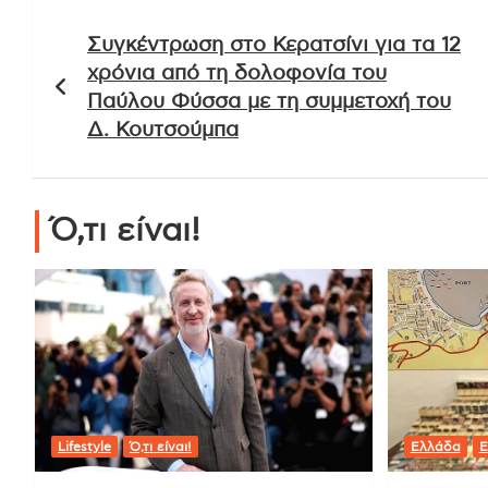
Πλοήγηση
Συγκέντρωση στο Κερατσίνι για τα 12
άρθρων
χρόνια από τη δολοφονία του
Παύλου Φύσσα με τη συμμετοχή του
Δ. Κουτσούμπα
Ό,τι είναι!
Lifestyle
Ό,τι είναι!
Ελλάδα
Ε