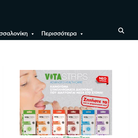
σσαλονίκη
Περισσότερα
αι όλο τον Κόσμο