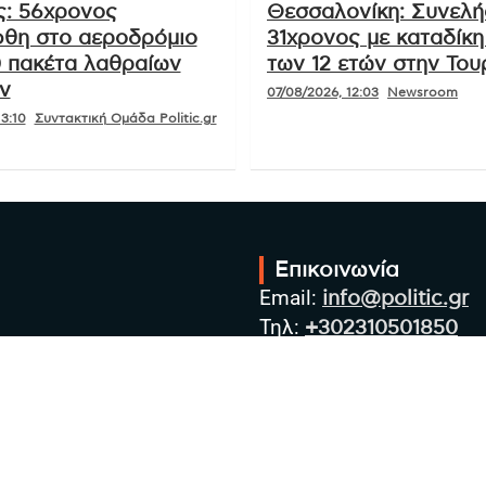
: 56χρονος
Θεσσαλονίκη: Συνελ
θη στο αεροδρόμιο
31χρονος με καταδίκ
0 πακέτα λαθραίων
των 12 ετών στην Του
ν
07/08/2026, 12:03
Newsroom
3:10
Συντακτική Ομάδα Politic.gr
Επικοινωνία
Email:
info@politic.gr
Τηλ:
+302310501850
Κιν:
+306986533609