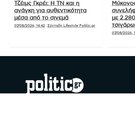
Τζέιμς Γκρέι: Η ΤΝ και η
Μύκονος
ανάγκη για αυθεντικότητα
συνελήφ
μέσα από το σινεμά
με 2.28
τσιγάρω
07/08/2026, 14:42
Σύνταξη Lifestyle Politic.gr
07/08/2026, 1
#YouDoPolitics
Facebook
Instagram
X
YouTube
Google
TikTok