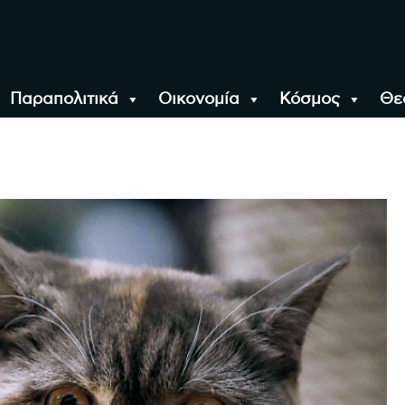
Παραπολιτικά
Οικονομία
Κόσμος
Θε
αλονίκη, την Ελλάδα κ