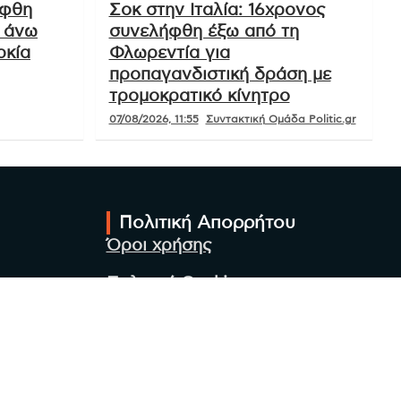
ήφθη
Σοκ στην Ιταλία: 16χρονος
η άνω
συνελήφθη έξω από τη
ρκία
Φλωρεντία για
προπαγανδιστική δράση με
τρομοκρατικό κίνητρο
07/08/2026, 11:55
Συντακτική Ομάδα Politic.gr
Πολιτική Απορρήτου
Όροι χρήσης
Πολιτική Cookies
Πολιτική προστασίας
προσωπικών δεδομένων
Συντακτική Ομάδα