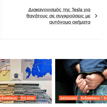
Διακανονισμός της Tesla για
θανάτους σε συγκρούσεις με
αυτόνομα οχήματα
νδιαφέρουν
Ό,τι είναι!
Αστυνομικό
Ενδιαφέρουν
Ό,