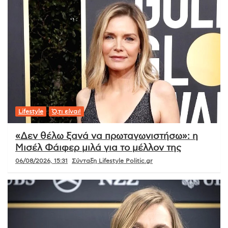
Lifestyle
Ό,τι είναι!
«Δεν θέλω ξανά να πρωταγωνιστήσω»: η
Μισέλ Φάιφερ μιλά για το μέλλον της
06/08/2026, 15:31
Σύνταξη Lifestyle Politic.gr