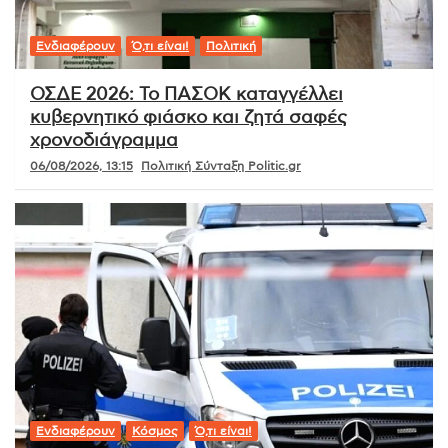
Ενδιαφέρουν
Ό,τι είναι!
Πολιτική
ΟΣΔΕ 2026: Το ΠΑΣΟΚ καταγγέλλει
κυβερνητικό φιάσκο και ζητά σαφές
χρονοδιάγραμμα
06/08/2026, 13:15
Πολιτική Σύνταξη Politic.gr
Ενδιαφέρουν
Κόσμος
Ό,τι είναι!