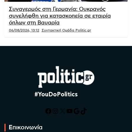
Συναγερμός στη Γερμανία: Ουκρανός
συνελήφθη για κατασκοπεία σε εταιρία
όπλων στη Βαυαρία
06/08/2026, 13:12
Συντακτική Ομάδα Politic.gr
#YouDoPolitics
Facebook
Instagram
X
YouTube
Google
TikTok
Επικοινωνία