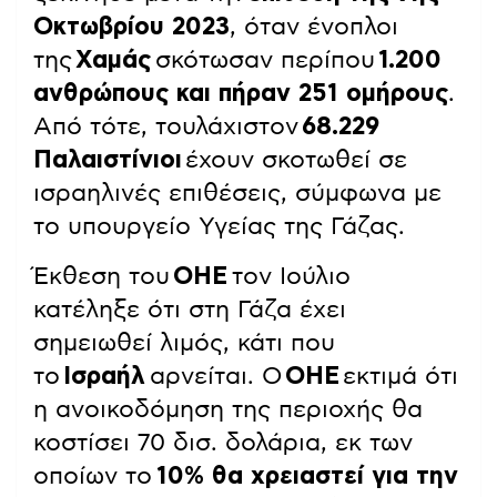
Οκτωβρίου 2023
, όταν ένοπλοι
της
Χαμάς
σκότωσαν περίπου
1.200
ανθρώπους και πήραν 251 ομήρους
.
Από τότε, τουλάχιστον
68.229
Παλαιστίνιοι
έχουν σκοτωθεί σε
ισραηλινές επιθέσεις, σύμφωνα με
το υπουργείο Υγείας της Γάζας.
Έκθεση του
ΟΗΕ
τον Ιούλιο
κατέληξε ότι στη Γάζα έχει
σημειωθεί λιμός, κάτι που
το
Ισραήλ
αρνείται. Ο
ΟΗΕ
εκτιμά ότι
η ανοικοδόμηση της περιοχής θα
κοστίσει 70 δισ. δολάρια, εκ των
οποίων το
10% θα χρειαστεί για την