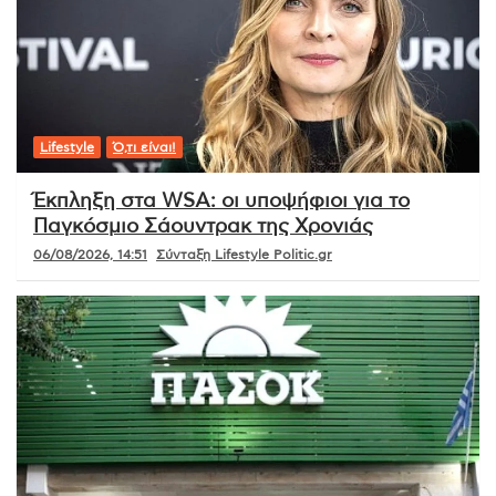
Lifestyle
Ό,τι είναι!
Έκπληξη στα WSA: οι υποψήφιοι για το
Παγκόσμιο Σάουντρακ της Χρονιάς
06/08/2026, 14:51
Σύνταξη Lifestyle Politic.gr