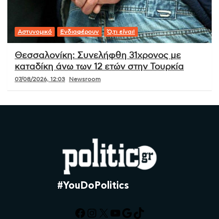
Αστυνομικό
Ενδιαφέρουν
Ό,τι είναι!
Θεσσαλονίκη: Συνελήφθη 31χρονος με
καταδίκη άνω των 12 ετών στην Τουρκία
07/08/2026, 12:03
Newsroom
#YouDoPolitics
Facebook
Instagram
X
YouTube
Google
TikTok