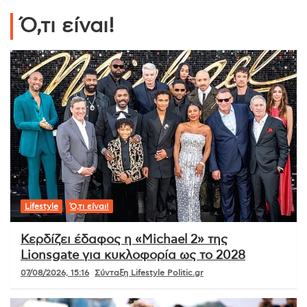
Ό,τι είναι!
Lifestyle
Ό,τι είναι!
Κερδίζει έδαφος η «Michael 2» της
Lionsgate για κυκλοφορία ως το 2028
07/08/2026, 15:16
Σύνταξη Lifestyle Politic.gr