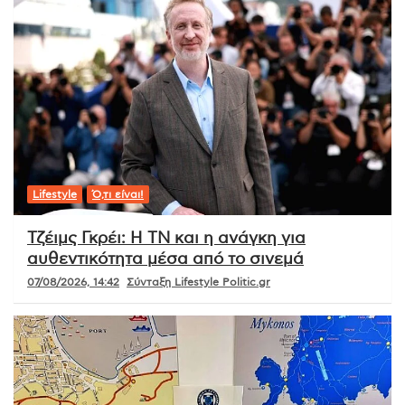
Lifestyle
Ό,τι είναι!
Τζέιμς Γκρέι: Η ΤΝ και η ανάγκη για
αυθεντικότητα μέσα από το σινεμά
07/08/2026, 14:42
Σύνταξη Lifestyle Politic.gr