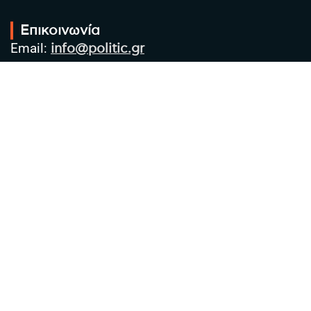
Επικοινωνία
Email:
info@politic.gr
Τηλ:
+302310501850
Κιν:
+306986533609
Πολιτική Απορρήτου
Όροι χρήσης
Πολιτική Cookies
Πολιτική προστασίας προσωπικών
δεδομένων
Συντακτική Ομάδα
Στοιχεία Επιχείρησης