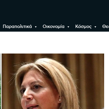
Παραπολιτικά
Οικονομία
Κόσμος
Θε
αλονίκη, την Ελλάδα κ