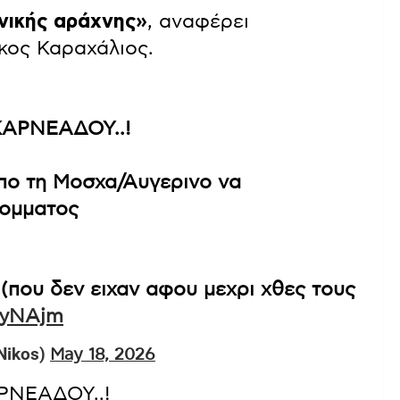
ινικής αράχνης»
, αναφέρει
κος Καραχάλιος.
ΑΡΝΕΑΔΟΥ..!
πο τη Μοσχα/Αυγερινο να
κομματος
(που δεν ειχαν αφου μεχρι χθες τους
eQyNAjm
Nikos)
May 18, 2026
ΝΕΑΔΟΥ..!