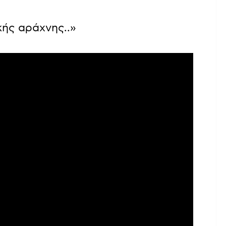
ικής αράχνης..»