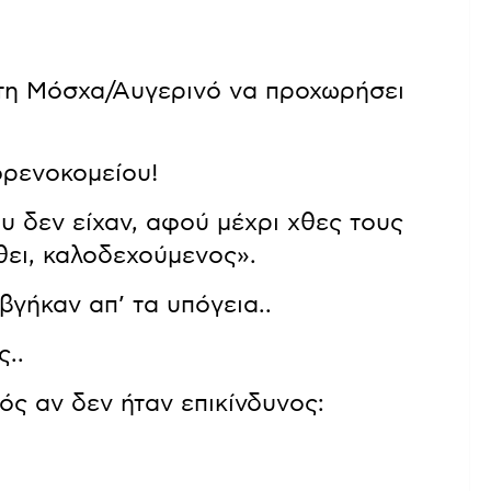
τη Μόσχα/Αυγερινό να προχωρήσει
φρενοκομείου!
 δεν είχαν, αφού μέχρι χθες τους
θει, καλοδεχούμενος».
βγήκαν απ’ τα υπόγεια..
ς..
ς αν δεν ήταν επικίνδυνος: