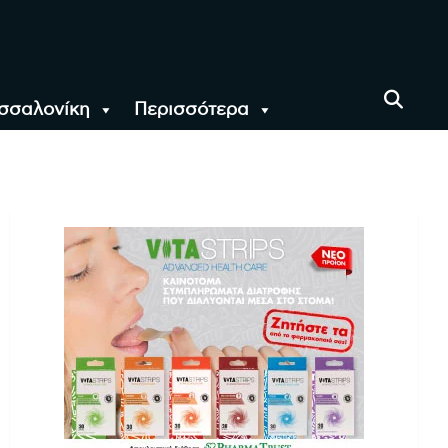
σσαλονίκη
Περισσότερα
αι όλο τον Κόσμο