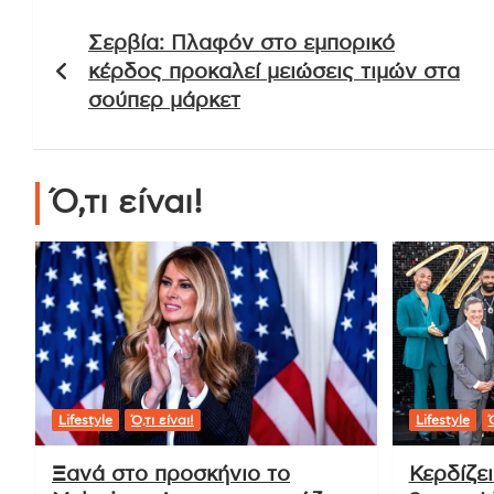
Πλοήγηση
Σερβία: Πλαφόν στο εμπορικό
άρθρων
κέρδος προκαλεί μειώσεις τιμών στα
σούπερ μάρκετ
Ό,τι είναι!
Lifestyle
Ό,τι είναι!
Lifestyle
Ό
Ξανά στο προσκήνιο το
Κερδίζε