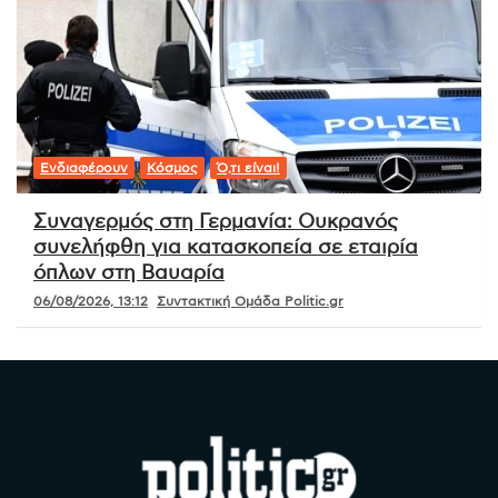
Ενδιαφέρουν
Κόσμος
Ό,τι είναι!
Συναγερμός στη Γερμανία: Ουκρανός
συνελήφθη για κατασκοπεία σε εταιρία
όπλων στη Βαυαρία
06/08/2026, 13:12
Συντακτική Ομάδα Politic.gr