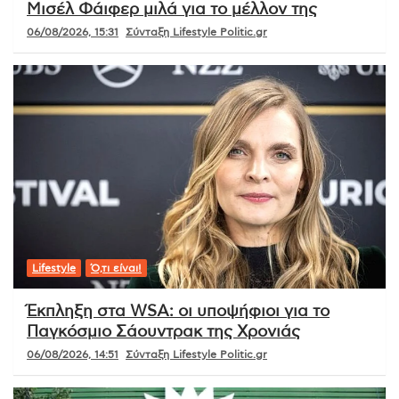
Μισέλ Φάιφερ μιλά για το μέλλον της
06/08/2026, 15:31
Σύνταξη Lifestyle Politic.gr
Lifestyle
Ό,τι είναι!
Έκπληξη στα WSA: οι υποψήφιοι για το
Παγκόσμιο Σάουντρακ της Χρονιάς
06/08/2026, 14:51
Σύνταξη Lifestyle Politic.gr