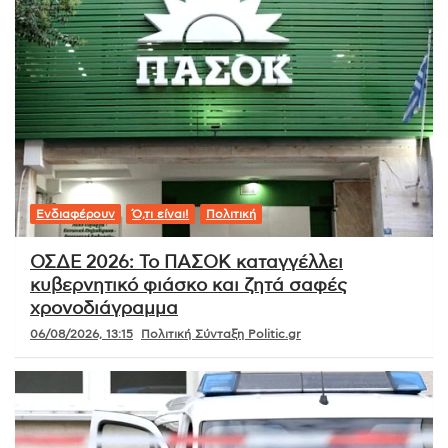
Ενδιαφέρουν
Ό,τι είναι!
Πολιτική
ΟΣΔΕ 2026: Το ΠΑΣΟΚ καταγγέλλει
κυβερνητικό φιάσκο και ζητά σαφές
χρονοδιάγραμμα
06/08/2026, 13:15
Πολιτική Σύνταξη Politic.gr