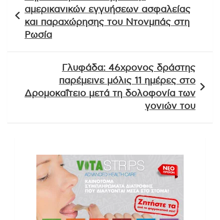
άρθρων
αμερικανικών εγγυήσεων ασφαλείας
και παραχώρησης του Ντονμπάς στη
Ρωσία
Γλυφάδα: 46χρονος δράστης
παρέμεινε μόλις 11 ημέρες στο
Δρομοκαΐτειο μετά τη δολοφονία των
γονιών του