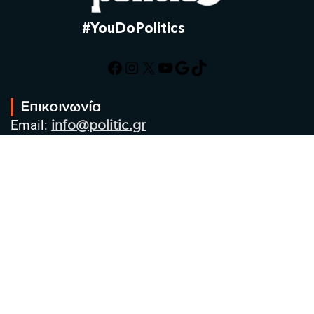
#YouDoPolitics
Facebook
Instagram
X
YouTube
Google
TikTok
Επικοινωνία
Email:
info@politic.gr
Τηλ:
+302310501850
Κιν:
+306986533609
Πολιτική Απορρήτου
Όροι χρήσης
Πολιτική Cookies
Πολιτική προστασίας προσωπικών
δεδομένων