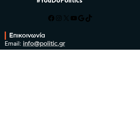
#YouDoPolitics
Facebook
Instagram
X
YouTube
Google
TikTok
Επικοινωνία
Email:
info@politic.gr
Τηλ:
+302310501850
Κιν:
+306986533609
Πολιτική Απορρήτου
Όροι χρήσης
Πολιτική Cookies
Πολιτική προστασίας προσωπικών
δεδομένων
Συντακτική Ομάδα