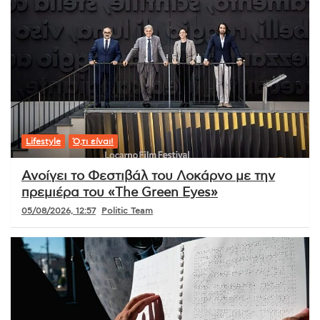
Lifestyle
Ό,τι είναι!
Ανοίγει το Φεστιβάλ του Λοκάρνο με την
πρεμιέρα του «The Green Eyes»
05/08/2026, 12:57
Politic Team