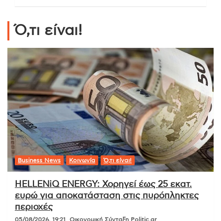
Ό,τι είναι!
Business News
Κοινωνία
Ό,τι είναι!
HELLENiQ ENERGY: Χορηγεί έως 25 εκατ.
ευρώ για αποκατάσταση στις πυρόπληκτες
περιοχές
05/08/2026, 19:21
Οικονομική Σύνταξη Politic.gr