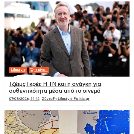
Lifestyle
Ό,τι είναι!
Τζέιμς Γκρέι: Η ΤΝ και η ανάγκη για
αυθεντικότητα μέσα από το σινεμά
07/08/2026, 14:42
Σύνταξη Lifestyle Politic.gr