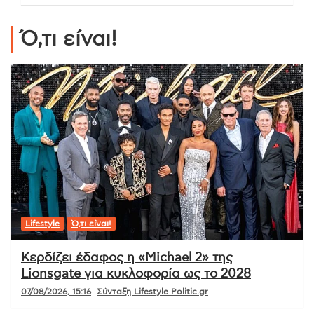
Ό,τι είναι!
Lifestyle
Ό,τι είναι!
Κερδίζει έδαφος η «Michael 2» της
Lionsgate για κυκλοφορία ως το 2028
07/08/2026, 15:16
Σύνταξη Lifestyle Politic.gr