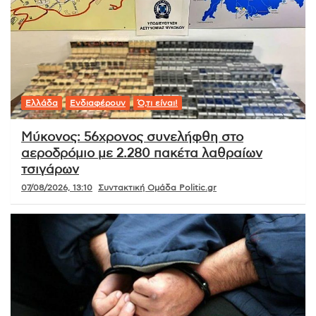
Ελλάδα
Ενδιαφέρουν
Ό,τι είναι!
Μύκονος: 56χρονος συνελήφθη στο
αεροδρόμιο με 2.280 πακέτα λαθραίων
τσιγάρων
07/08/2026, 13:10
Συντακτική Ομάδα Politic.gr