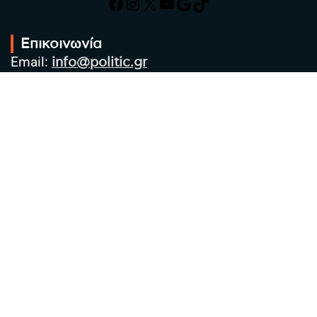
Facebook
Instagram
X
YouTube
Google
TikTok
Επικοινωνία
Email:
info@politic.gr
Τηλ:
+302310501850
Κιν:
+306986533609
Πολιτική Απορρήτου
Όροι χρήσης
Πολιτική Cookies
Πολιτική προστασίας προσωπικών
δεδομένων
Συντακτική Ομάδα
Στοιχεία Επιχείρησης