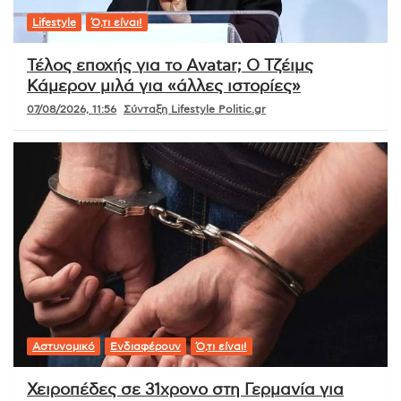
Lifestyle
Ό,τι είναι!
Τέλος εποχής για το Avatar; Ο Τζέιμς
Κάμερον μιλά για «άλλες ιστορίες»
07/08/2026, 11:56
Σύνταξη Lifestyle Politic.gr
Αστυνομικό
Ενδιαφέρουν
Ό,τι είναι!
Χειροπέδες σε 31χρονο στη Γερμανία για