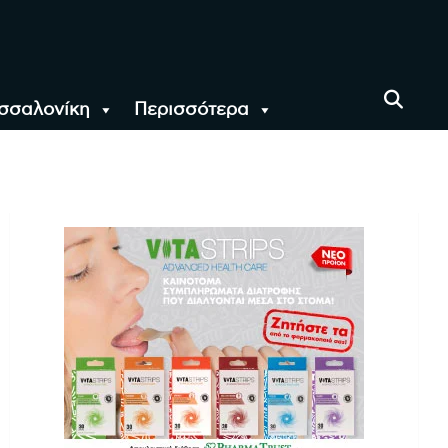
σσαλονίκη
Περισσότερα
αι όλο τον Κόσμο