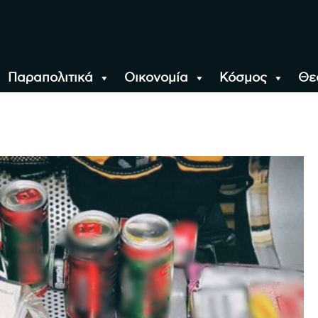
Παραπολιτικά
Οικονομία
Κόσμος
Θε
αλονίκη, την Ελλάδα κ