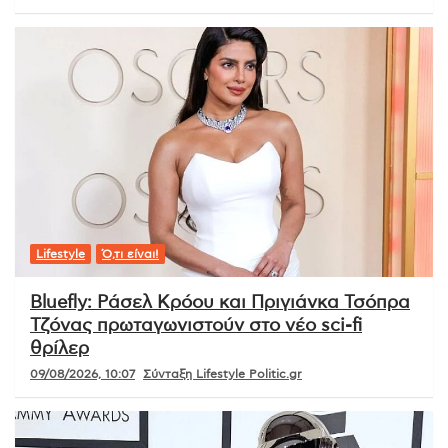
Lifestyle
Ό,τι είναι!
Bluefly: Ράσελ Κρόου και Πριγιάνκα Τσόπρα
Τζόνας πρωταγωνιστούν στο νέο sci-fi
θρίλερ
09/08/2026, 10:07
Σύνταξη Lifestyle Politic.gr