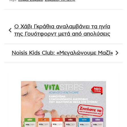
Πλοήγηση
Ο Χάβι Γκράθια αναλαμβάνει τα ηνία
άρθρων
της Γουότφορντ μετά από απολύσεις
Noisis Kids Club: «Μεγαλώνουμε Μαζί»