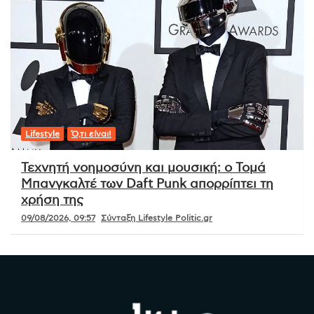
Lifestyle
Ό,τι είναι!
Τεχνητή νοημοσύνη και μουσική: ο Τομά
Μπανγκαλτέ των Daft Punk απορρίπτει τη
χρήση της
09/08/2026, 09:57
Σύνταξη Lifestyle Politic.gr