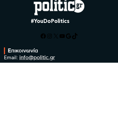
#YouDoPolitics
Facebook
Instagram
X
YouTube
Google
TikTok
Επικοινωνία
Email:
info@politic.gr
Τηλ:
+302310501850
Κιν:
+306986533609
Πολιτική Απορρήτου
Όροι χρήσης
Πολιτική Cookies
Πολιτική προστασίας προσωπικών