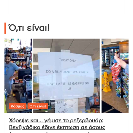
Ό,τι είναι!
Κόσμος
Ό,τι είναι!
Χόρεψε και… γέμισε το ρεζερβουάρ:
Βενζινάδικο έδινε έκπτωση σε όσους