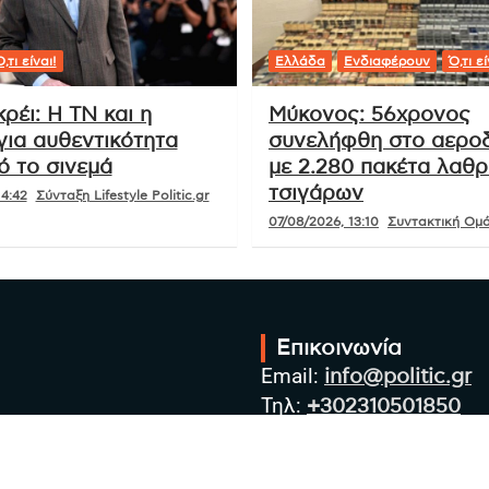
,τι είναι!
Ελλάδα
Ενδιαφέρουν
Ό,τι εί
κρέι: Η ΤΝ και η
Μύκονος: 56χρονος
για αυθεντικότητα
συνελήφθη στο αερο
ό το σινεμά
με 2.280 πακέτα λαθ
τσιγάρων
14:42
Σύνταξη Lifestyle Politic.gr
07/08/2026, 13:10
Συντακτική Ομά
Επικοινωνία
Email:
info@politic.gr
Τηλ:
+302310501850
Κιν:
+306986533609