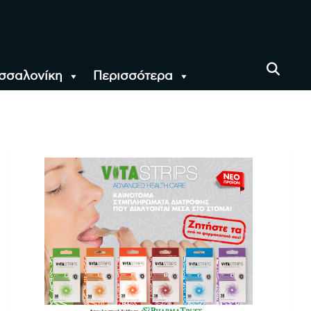
σσαλονίκη
Περισσότερα
αι όλο τον Κόσμο