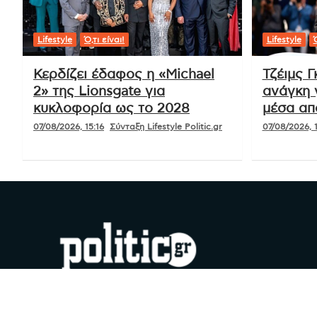
Lifestyle
Ό,τι είναι!
Lifestyle
Ό
Κερδίζει έδαφος η «Michael
Τζέιμς Γ
2» της Lionsgate για
ανάγκη 
κυκλοφορία ως το 2028
μέσα απ
07/08/2026, 15:16
Σύνταξη Lifestyle Politic.gr
07/08/2026, 
#YouDoPolitics