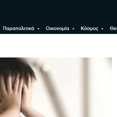
Παραπολιτικά
Οικονομία
Κόσμος
Θε
αλονίκη, την Ελλάδα κ