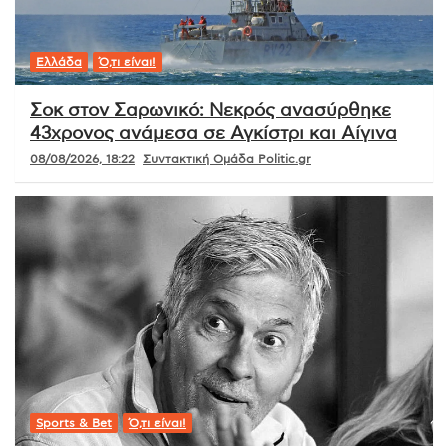
Ελλάδα
Ό,τι είναι!
Σοκ στον Σαρωνικό: Νεκρός ανασύρθηκε
43χρονος ανάμεσα σε Αγκίστρι και Αίγινα
08/08/2026, 18:22
Συντακτική Ομάδα Politic.gr
Sports & Bet
Ό,τι είναι!