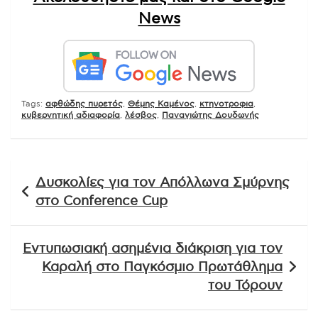
News
Tags:
αφθώδης πυρετός
,
Θέμης Καμένος
,
κτηνοτροφια
,
κυβερνητική αδιαφορία
,
λέσβος
,
Παναγιώτης Δουδωνής
Πλοήγηση
Δυσκολίες για τον Απόλλωνα Σμύρνης
άρθρων
στο Conference Cup
Εντυπωσιακή ασημένια διάκριση για τον
Καραλή στο Παγκόσμιο Πρωτάθλημα
του Τόρουν