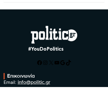
#YouDoPolitics
Facebook
Instagram
X
YouTube
Google
TikTok
Επικοινωνία
Email:
info@politic.gr
Τηλ:
+302310501850
Κιν:
+306986533609