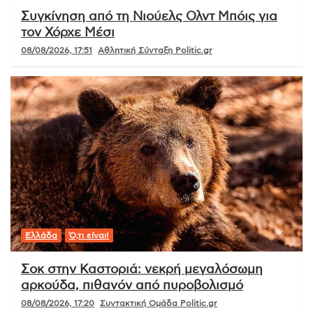
Συγκίνηση από τη Νιούελς Ολντ Μπόις για
τον Χόρχε Μέσι
08/08/2026, 17:51
Αθλητική Σύνταξη Politic.gr
Ελλάδα
Ό,τι είναι!
Σοκ στην Καστοριά: νεκρή μεγαλόσωμη
αρκούδα, πιθανόν από πυροβολισμό
08/08/2026, 17:20
Συντακτική Ομάδα Politic.gr