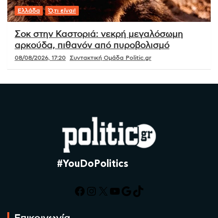
Ελλάδα
Ό,τι είναι!
Σοκ στην Καστοριά: νεκρή μεγαλόσωμη
αρκούδα, πιθανόν από πυροβολισμό
08/08/2026, 17:20
Συντακτική Ομάδα Politic.gr
#YouDoPolitics
Facebook
Instagram
X
YouTube
Google
TikTok