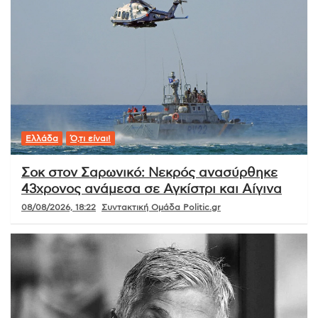
Ελλάδα
Ό,τι είναι!
Σοκ στον Σαρωνικό: Νεκρός ανασύρθηκε
43χρονος ανάμεσα σε Αγκίστρι και Αίγινα
08/08/2026, 18:22
Συντακτική Ομάδα Politic.gr