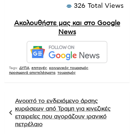
326 Total Views
Ακολουθήστε μας και στο Google
News
Tags:
ΔΥΠΑ
,
επιταγές
,
κοινωνικός τουρισμός
,
προσωρινά αποτελέσματα
,
τουρισμός
Πλοήγηση
Ανοιχτό το ενδεχόμενο άρσης
άρθρων
κυρώσεων από Τραμπ για κινεζικές
εταιρείες που αγοράζουν ιρανικό
πετρέλαιο