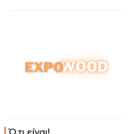
Ό,τι είναι!