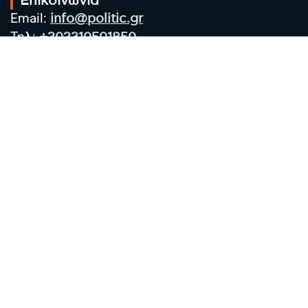
Επικοινωνία
Email:
info@politic.gr
Τηλ:
+302310501850
Κιν:
+306986533609
Πολιτική Απορρήτου
Όροι χρήσης
Πολιτική Cookies
Πολιτική προστασίας προσωπικών
δεδομένων
Συντακτική Ομάδα
Στοιχεία Επιχείρησης