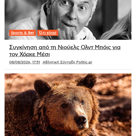
Sports & Bet
Ό,τι είναι!
Συγκίνηση από τη Νιούελς Ολντ Μπόις για
τον Χόρχε Μέσι
08/08/2026, 17:51
Αθλητική Σύνταξη Politic.gr